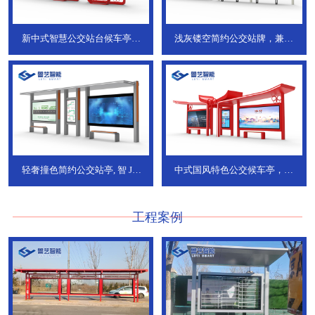
新中式智慧公交站台候车亭，
浅灰镂空简约公交站牌，兼具
JT-738
JT-737
轻奢撞色简约公交站亭, 智
JT-
中式国风特色公交候车亭，承
736
DT-773
工程案例