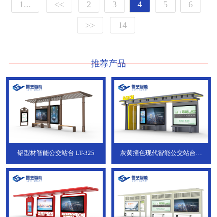
1...
<<
2
3
4
5
6
>>
14
推荐产品
铝型材智能公交站台
LT-325
灰黄撞色现代智能公交站台，
ZT-190