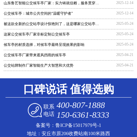
2025-12-14
山东鲁艺智能公交候车亭厂家：实力铸就信赖，服务贯穿全
程
2025-12-14
公交候车亭：城市公共空间的“温暖守护者”
2025-05-24
被这款全新的公交站亭设计惊艳到了，这是哪家公交站亭生
产厂家生
2025-05-24
这家公交候车亭厂家非标定制公交候车亭
2025-05-24
候车亭的材质选择，对候车亭最终呈现效果的影响
2025-04-21
公交候车亭厂家带来遮风挡雨的候车亭
2025-04-21
公交站牌制作厂家智能生产大智慧和大优势
口碑说话 值得选购
400-807-1888
联系
150-6361-8333
电话
备案号：
鲁ICP备15017979号-1
地址：安丘市原206收费站南100米路西