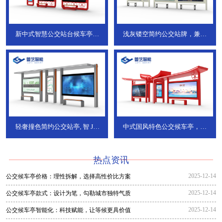
新中式智慧公交站台候车亭，
浅灰镂空简约公交站牌，兼具
JT-738
JT-737
轻奢撞色简约公交站亭, 智
JT-
中式国风特色公交候车亭，承
736
DT-773
热点资讯
2025-12-14
公交候车亭价格：理性拆解，选择高性价比方案
2025-12-14
公交候车亭款式：设计为笔，勾勒城市独特气质
2025-12-14
公交候车亭智能化：科技赋能，让等候更具价值