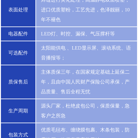
表面处理
进口优质塑粉，工艺先进，色泽靓丽，10
年不褪色
电器配件
LED灯、时控、漏保、气压撑杆等
太阳能供电 、LED显示屏、滚动系统、语
可选配件
音播报等；
主体质保三年，在国家规定基础上延保二
质保售后
年，且由中国人民财产保险公司承保，产
品质量、售后全程无忧
源头厂家，杜绝皮包公司，保质保量，急
生产周期
客户之所急
优质毛毡布、缠绕膜包裹、木条包装，防
包装方式