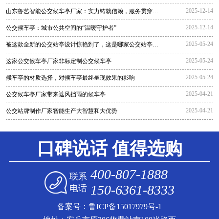
2025-12-14
山东鲁艺智能公交候车亭厂家：实力铸就信赖，服务贯穿全
程
2025-12-14
公交候车亭：城市公共空间的“温暖守护者”
2025-05-24
被这款全新的公交站亭设计惊艳到了，这是哪家公交站亭生
产厂家生
2025-05-24
这家公交候车亭厂家非标定制公交候车亭
2025-05-24
候车亭的材质选择，对候车亭最终呈现效果的影响
2025-04-21
公交候车亭厂家带来遮风挡雨的候车亭
2025-04-21
公交站牌制作厂家智能生产大智慧和大优势
口碑说话 值得选购
400-807-1888
联系
150-6361-8333
电话
备案号：
鲁ICP备15017979号-1