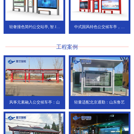
轻奢撞色简约公交站亭, 智
JT-
中式国风特色公交候车亭，承
736
DT-773
工程案例
风筝元素融入公交候车亭：山
轻量适配北京通勤：山东鲁艺