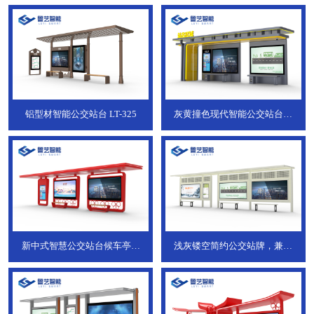
铝型材智能公交站台
LT-325
灰黄撞色现代智能公交站台，
ZT-190
新中式智慧公交站台候车亭，
浅灰镂空简约公交站牌，兼具
JT-738
JT-737