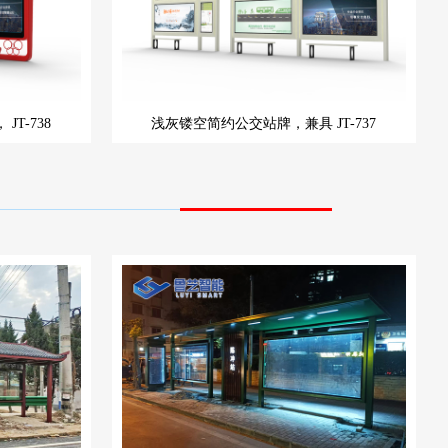
，
JT-738
浅灰镂空简约公交站牌，兼具
JT-737