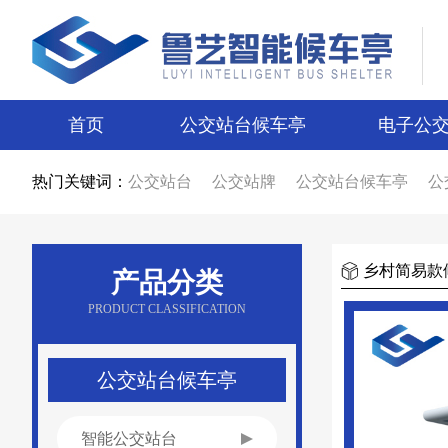
首页
公交站台候车亭
电子公
热门关键词：
公交站台
公交站牌
公交站台候车亭
公
公交站台候车亭生产厂家
公交站台制作厂
智能候车亭
智能电子站牌
电子站牌
候
电子站牌厂家
公交站台厂家
候车亭制作
候车亭图片
电子站牌图片
宿迁候车亭
乡村简易款
产品分类
宿迁电子站牌
候车亭设计
电子站牌设计
新款候车亭
新款电子站牌
新型公交候车
PRODUCT CLASSIFICATION
候车亭广告
公交站台广告
候车亭报价
公交站台报价
不锈钢候车亭
仿古候车亭
乡镇候车亭
公交站亭厂家
公交站候车亭
公交站台候车亭
智能公交站台