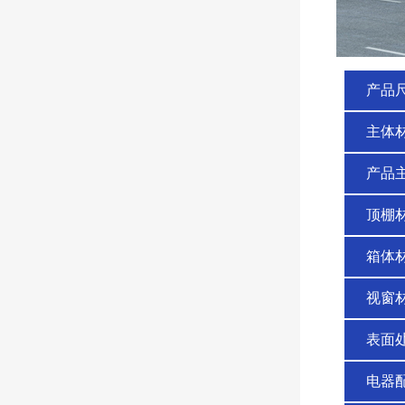
产品
主体
产品
顶棚
箱体
视窗
表面
电器