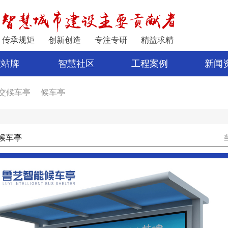
传承规矩
创新创造
专注专研
精益求精
交站牌
智慧社区
工程案例
新闻
交候车亭
候车亭
家
公交站亭
车亭厂家
电子站牌制作
宿迁公交站台
候车亭
公交站台设计
亭
新型候车亭
电子站牌报价
制作候车亭