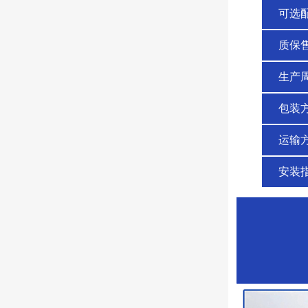
可选
质保
生产
包装
运输
安装