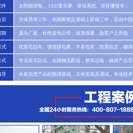
配件
太阳能供电 、LED显示屏、滚动系统、语音播报等；
售后
主体质保三年，在国家规定基础上延保二年，且由中国
周期
源头厂家，杜绝皮包公司，保质保量，急客户之所急
方式
优质毛毡布、缠绕膜包裹、木条包装，防震抗压，确保
方式
专业装车队伍，全国物流配送，整车运输，确保产品安
指导
全权负责产品的预埋基础、主体安装及调试，专业技术