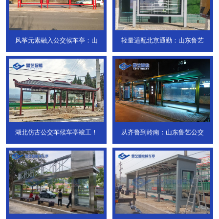
风筝元素融入公交候车亭：山
轻量适配北京通勤：山东鲁艺
湖北仿古公交车候车亭竣工！
从齐鲁到岭南：山东鲁艺公交