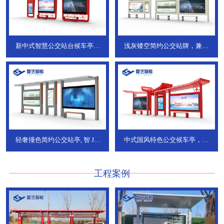
新中式智慧公交站台候车亭，
浅灰镂空简约公交站牌，兼具
JT-738
JT-737
轻奢撞色简约公交站亭, 智
JT-
中式国风特色公交候车亭，承
736
DT-773
工程案例