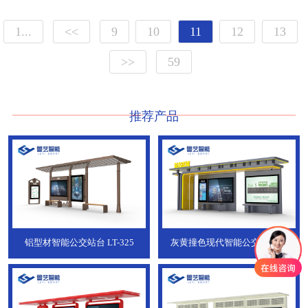
1...
<<
9
10
11
12
13
>>
59
推荐产品
铝型材智能公交站台
LT-325
灰黄撞色现代智能公交站台，
ZT-190