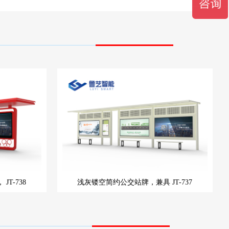
，
JT-738
浅灰镂空简约公交站牌，兼具
JT-737