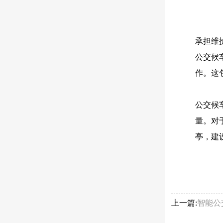
承担维
公交候
作。这
公交候
量。对
亭，建
上一篇:
智能公