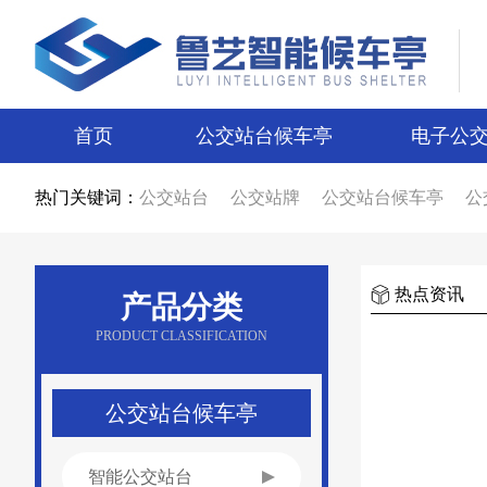
首页
公交站台候车亭
电子公
热门关键词：
公交站台
公交站牌
公交站台候车亭
公
公交站台候车亭生产厂家
公交站台制作厂
智能候车亭
智能电子站牌
电子站牌
候
电子站牌厂家
公交站台厂家
候车亭制作
候车亭图片
电子站牌图片
宿迁候车亭
热点资讯
产品分类
宿迁电子站牌
候车亭设计
电子站牌设计
新款候车亭
新款电子站牌
新型公交候车
PRODUCT CLASSIFICATION
候车亭广告
公交站台广告
候车亭报价
公交站台报价
不锈钢候车亭
仿古候车亭
乡镇候车亭
公交站亭厂家
公交站候车亭
公交站台候车亭
智能公交站台