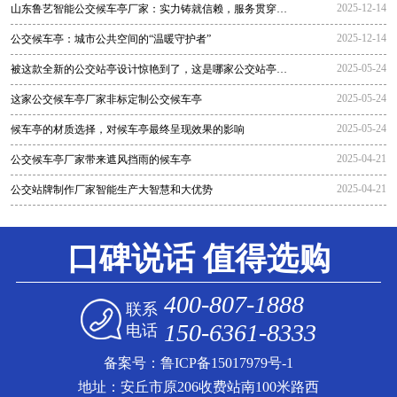
2025-12-14
山东鲁艺智能公交候车亭厂家：实力铸就信赖，服务贯穿全
程
2025-12-14
公交候车亭：城市公共空间的“温暖守护者”
2025-05-24
被这款全新的公交站亭设计惊艳到了，这是哪家公交站亭生
产厂家生
2025-05-24
这家公交候车亭厂家非标定制公交候车亭
2025-05-24
候车亭的材质选择，对候车亭最终呈现效果的影响
2025-04-21
公交候车亭厂家带来遮风挡雨的候车亭
2025-04-21
公交站牌制作厂家智能生产大智慧和大优势
口碑说话 值得选购
400-807-1888
联系
150-6361-8333
电话
备案号：
鲁ICP备15017979号-1
地址：安丘市原206收费站南100米路西