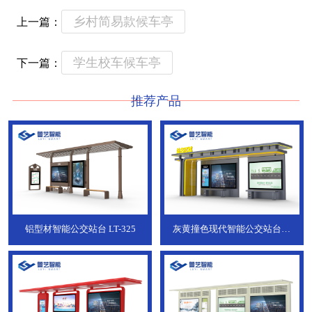
乡村简易款候车亭
上一篇：
学生校车候车亭
下一篇：
推荐产品
铝型材智能公交站台
LT-325
灰黄撞色现代智能公交站台，
ZT-190