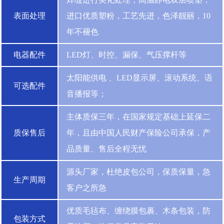
表面处理
进口优质塑粉，工艺先进，色泽靓丽，10
年不褪色
电器配件
LED灯、时控、漏保、气压撑杆等
太阳能供电 、LED显示屏、滚动系统、语
可选配件
音播报等；
主体质保三年，在国家规定基础上延保二
质保售后
年，且由中国人民财产保险公司承保，产
品质量、售后全程无忧
源头厂家，杜绝皮包公司，保质保量，急
生产周期
客户之所急
优质毛毡布、缠绕膜包裹、木条包装，防
包装方式