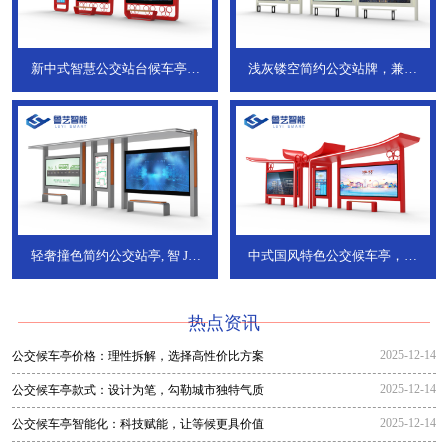
新中式智慧公交站台候车亭，
浅灰镂空简约公交站牌，兼具
JT-738
JT-737
轻奢撞色简约公交站亭, 智
JT-
中式国风特色公交候车亭，承
736
DT-773
热点资讯
2025-12-14
公交候车亭价格：理性拆解，选择高性价比方案
2025-12-14
公交候车亭款式：设计为笔，勾勒城市独特气质
2025-12-14
公交候车亭智能化：科技赋能，让等候更具价值