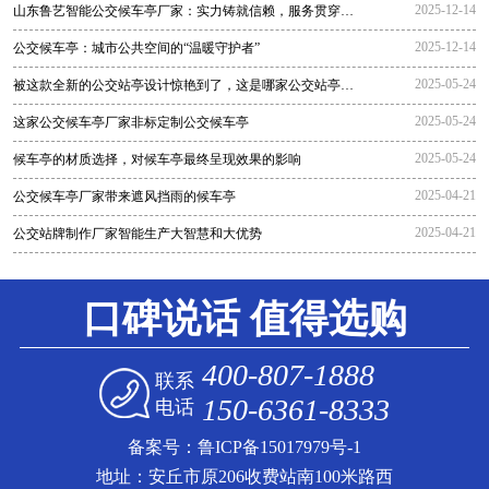
2025-12-14
山东鲁艺智能公交候车亭厂家：实力铸就信赖，服务贯穿全
程
2025-12-14
公交候车亭：城市公共空间的“温暖守护者”
2025-05-24
被这款全新的公交站亭设计惊艳到了，这是哪家公交站亭生
产厂家生
2025-05-24
这家公交候车亭厂家非标定制公交候车亭
2025-05-24
候车亭的材质选择，对候车亭最终呈现效果的影响
2025-04-21
公交候车亭厂家带来遮风挡雨的候车亭
2025-04-21
公交站牌制作厂家智能生产大智慧和大优势
口碑说话 值得选购
400-807-1888
联系
150-6361-8333
电话
备案号：
鲁ICP备15017979号-1
地址：安丘市原206收费站南100米路西