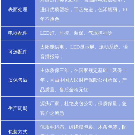
表面处理
进口优质塑粉，工艺先进，色泽靓丽，10
年不褪色
电器配件
LED灯、时控、漏保、气压撑杆等
太阳能供电 、LED显示屏、滚动系统、语
可选配件
音播报等；
主体质保三年，在国家规定基础上延保二
质保售后
年，且由中国人民财产保险公司承保，产
品质量、售后全程无忧
源头厂家，杜绝皮包公司，保质保量，急
生产周期
客户之所急
优质毛毡布、缠绕膜包裹、木条包装，防
包装方式