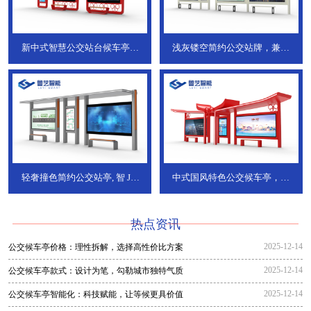
新中式智慧公交站台候车亭，
浅灰镂空简约公交站牌，兼具
JT-738
JT-737
轻奢撞色简约公交站亭, 智
JT-
中式国风特色公交候车亭，承
736
DT-773
热点资讯
2025-12-14
公交候车亭价格：理性拆解，选择高性价比方案
2025-12-14
公交候车亭款式：设计为笔，勾勒城市独特气质
2025-12-14
公交候车亭智能化：科技赋能，让等候更具价值