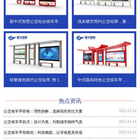
新中式智慧公交站台候车亭，
浅灰镂空简约公交站牌，兼具
JT-738
JT-737
轻奢撞色简约公交站亭, 智
JT-
中式国风特色公交候车亭，承
736
DT-773
热点资讯
2025-12-14
公交候车亭价格：理性拆解，选择高性价比方案
2025-12-14
公交候车亭款式：设计为笔，勾勒城市独特气质
2025-12-14
公交候车亭智能化：科技赋能，让等候更具价值