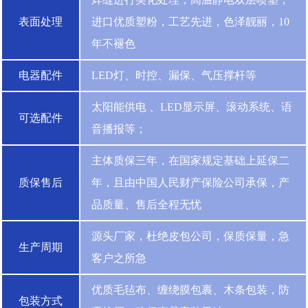
表面处理
进口优质塑粉，工艺先进，色泽靓丽，10
年不褪色
电器配件
LED灯、时控、漏保、气压撑杆等
太阳能供电 、LED显示屏、滚动系统、语
可选配件
音播报等；
主体质保三年，在国家规定基础上延保二
质保售后
年，且由中国人民财产保险公司承保，产
品质量、售后全程无忧
源头厂家，杜绝皮包公司，保质保量，急
生产周期
客户之所急
优质毛毡布、缠绕膜包裹、木条包装，防
包装方式