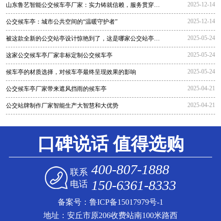
2025-12-14
山东鲁艺智能公交候车亭厂家：实力铸就信赖，服务贯穿全
程
2025-12-14
公交候车亭：城市公共空间的“温暖守护者”
2025-05-24
被这款全新的公交站亭设计惊艳到了，这是哪家公交站亭生
产厂家生
2025-05-24
这家公交候车亭厂家非标定制公交候车亭
2025-05-24
候车亭的材质选择，对候车亭最终呈现效果的影响
2025-04-21
公交候车亭厂家带来遮风挡雨的候车亭
2025-04-21
公交站牌制作厂家智能生产大智慧和大优势
口碑说话 值得选购
400-807-1888
联系
150-6361-8333
电话
备案号：
鲁ICP备15017979号-1
地址：安丘市原206收费站南100米路西