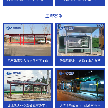
736
DT-773
工程案例
风筝元素融入公交候车亭：山
轻量适配北京通勤：山东鲁艺
湖北仿古公交车候车亭竣工！
从齐鲁到岭南：山东鲁艺公交