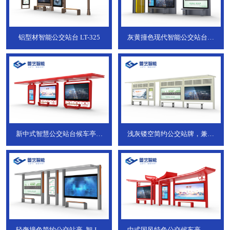
铝型材智能公交站台
LT-325
灰黄撞色现代智能公交站台，
ZT-190
新中式智慧公交站台候车亭，
浅灰镂空简约公交站牌，兼具
JT-738
JT-737
轻奢撞色简约公交站亭, 智
JT-
中式国风特色公交候车亭，承