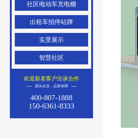
社区电动车充电棚
出租车招停站牌
实景展示
智慧社区
欢迎新老客户洽谈合作
源头企业，品质保障
400-807-1888
150-6361-8333