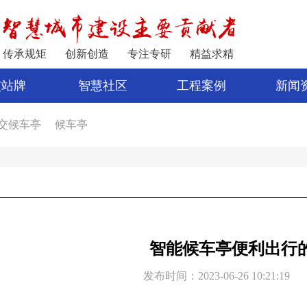
传承规矩
创新创造
专注专研
精益求精
交站牌
智慧社区
工程案例
新闻
交候车亭
候车亭
家
公交站亭
车亭厂家
电子站牌制作
宿迁公交站台
公交站台设计
亭
新型候车亭
电子站牌报价
制作候车亭
智能候车亭便利出行
发布时间：2023-06-26 10:21:19