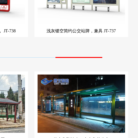
，
JT-738
浅灰镂空简约公交站牌，兼具
JT-737