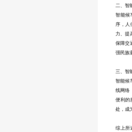
二、智
智能候
序，人
力、提
保障交
强民族
三、智
智能候
线网络
便利的
处，成
综上所