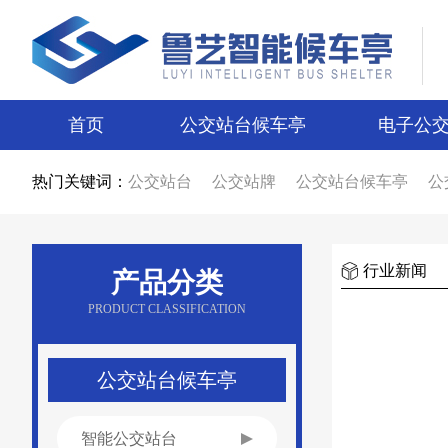
首页
公交站台候车亭
电子公
热门关键词：
公交站台
公交站牌
公交站台候车亭
公
公交站台候车亭生产厂家
公交站台制作厂
智能候车亭
智能电子站牌
电子站牌
候
电子站牌厂家
公交站台厂家
候车亭制作
候车亭图片
电子站牌图片
宿迁候车亭
行业新闻
产品分类
宿迁电子站牌
候车亭设计
电子站牌设计
新款候车亭
新款电子站牌
新型公交候车
PRODUCT CLASSIFICATION
候车亭广告
公交站台广告
候车亭报价
公交站台报价
不锈钢候车亭
仿古候车亭
乡镇候车亭
公交站亭厂家
公交站候车亭
公交站台候车亭
智能公交站台