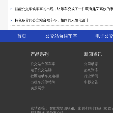
智能公交车候车亭的出现，让等车变成了一件既有趣又高效的
特色各异的公交站台候车亭，相同的人性化设计
首页
公交站台候车亭
电子公
产品系列
新闻资讯
公交站台候车亭
公司动态
电子公交站牌
热点资讯
社区电动车充电棚
行业新闻
出租车招停站牌
中标公告
实景展示
友情连接：
智能垃圾回收箱厂家
路灯杆灯箱厂家
西
酯彩钢板
吊袋离心机