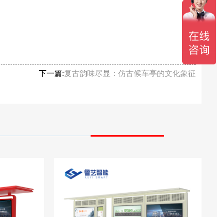
下一篇:
复古韵味尽显：仿古候车亭的文化象征