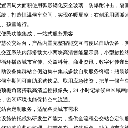
配置
四周大面积使用弧形钢化安全玻璃，防爆耐冲击，隔
系统，打造恒温候车空间，实现冬暖夏凉；右侧采用圆弧
人、孩童通行。
慧便民功能集成，一站式服务乘客
智慧公交站台
，产品内置完整智能交互与便民自助设备，
息交互系统
内部搭载大小两块高清智能显示屏，小型触控
屏循环播放城市宣传、公益科普、商业资讯，数字化传递
自助设备集群
站台侧边集中集成多款自助服务终端：瓶装
客候车期间可自助采购饮品、取用应急物资，把单一候车
施
顶棚角落搭载高清监控摄像头，24 小时记录候乘区域
统，密闭环境也能保持空气流通。
交站台定制服务，适配各类城市需求
共设施依托成熟研发生产能力，提供全流程
公交站台定制