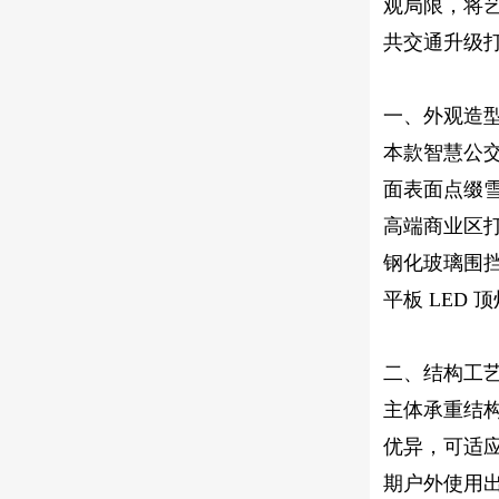
观局限，将
共交通升级
一、外观造
本款智慧公
面表面点缀
高端商业区
钢化玻璃围
平板 LED
二、结构工
主体承重结
优异，可适
期户外使用