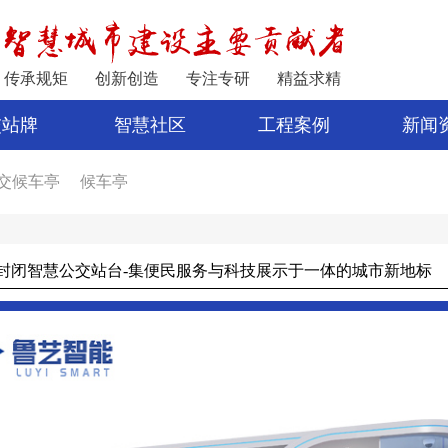
传承规矩
创新创造
专注专研
精益求精
交站牌
智慧社区
工程案例
新闻
交候车亭
候车亭
家
公交站亭
车亭厂家
电子站牌制作
宿迁公交站台
封闭智慧公交站台-集便民服务与科技展示于一体的城市新地标
公交站台设计
亭
新型候车亭
电子站牌报价
制作候车亭