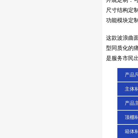
外观定制：可
尺寸结构定
功能模块定制
这款波浪曲
型同质化的
是服务市民
产品
主体
产品
顶棚
箱体