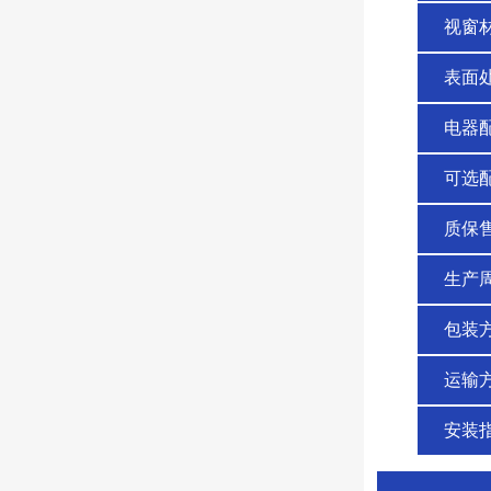
视窗
表面
电器
可选
质保
生产
包装
运输
安装