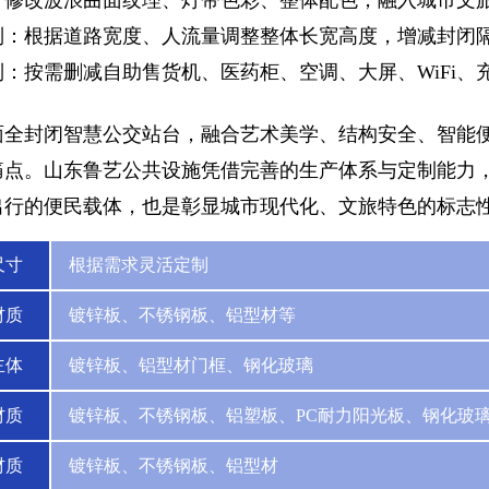
修改波浪曲面纹理、灯带色彩、整体配色，融入城市文旅 
制：根据道路宽度、人流量调整整体长宽高度，增减封闭
：按需删减自助售货机、医药柜、空调、大屏、WiFi
面全封闭智慧公交站台，融合艺术美学、结构安全、智能
痛点。山东鲁艺公共设施凭借完善的生产体系与定制能力
出行的便民载体，也是彰显城市现代化、文旅特色的标志
尺寸
根据需求灵活定制
材质
镀锌板、不锈钢板、铝型材等
主体
镀锌板、铝型材门框、钢化玻璃
材质
镀锌板、不锈钢板、铝塑板、PC耐力阳光板、钢化玻
材质
镀锌板、不锈钢板、铝型材