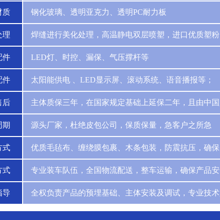
材质
钢化玻璃、透明亚克力、透明PC耐力板
处理
焊缝进行美化处理，高温静电双层喷塑，进口优质塑粉
配件
LED灯、时控、漏保、气压撑杆等
配件
太阳能供电 、LED显示屏、滚动系统、语音播报等；
售后
主体质保三年，在国家规定基础上延保二年，且由中国
周期
源头厂家，杜绝皮包公司，保质保量，急客户之所急
方式
优质毛毡布、缠绕膜包裹、木条包装，防震抗压，确保
方式
专业装车队伍，全国物流配送，整车运输，确保产品安
指导
全权负责产品的预埋基础、主体安装及调试，专业技术