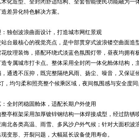
艺术化造型、全封闭舒适结构、全套智能便民功能融为一
打造差异化特色解决方案。
型：独创波浪曲面设计，打造城市网红景观
交站台最核心的视觉亮点，是中部贯穿式波浪镂空曲面造型
雪花纹理装饰，搭配环绕式淡蓝色氛围灯带，昼夜均拥有
打造专属城市打卡点。整体采用全封闭一体化舱体结构，
挡，通透不压抑，既完整隔绝风雨、扬尘、噪音，又保证
 顶灯，均匀柔和照亮整个候乘区域，夜间氛围感与安全度
艺：全封闭稳固舱体，适配长期户外使用
构
整亭框架采用加厚镀锌钢结构一体焊接成型，经过防锈
应南北各类高温、雨雪、多风沙户外气候；针对大面积波
出现变形、开裂问题，大幅延长设备使用寿命。