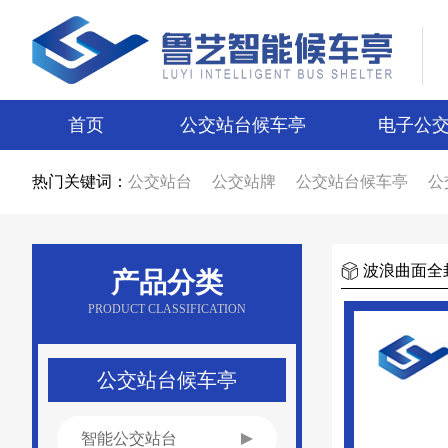
首页
公交站台候车亭
电子公
热门关键词：
公交站台
公交站牌
公交站台候车亭
公
公交站台候车亭生产厂家
公交站台制作厂
智能候车亭
智能电子站牌
电子站牌
候
电子站牌厂家
公交站台厂家
候车亭制作
候车亭图片
电子站牌图片
宿迁候车亭
波浪曲面全
产品分类
宿迁电子站牌
候车亭设计
电子站牌设计
新款候车亭
新款电子站牌
新型公交候车
PRODUCT CLASSIFICATION
候车亭广告
公交站台广告
候车亭报价
公交站台报价
不锈钢候车亭
仿古候车亭
乡镇候车亭
公交站亭厂家
公交站候车亭
公交站台候车亭
智能公交站台