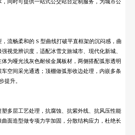
体，同时可提供一站式
公交站台定制
服务，为城市公
，流畅柔和的 S 型曲线打破平直框架的沉闷感，曲
极强视觉辨识度，适配冰雪文旅城市、现代化新城、
主体为哑光浅灰色耐候金属板材，两侧搭配弧形透明
候车空间采光通透；顶棚做弧形收边处理，内嵌多条
同步提升。
喷塑多层工艺处理，抗腐蚀、抗紫外线、抗风压性能
浪曲面造型做专项力学加固，分散结构应力，杜绝长