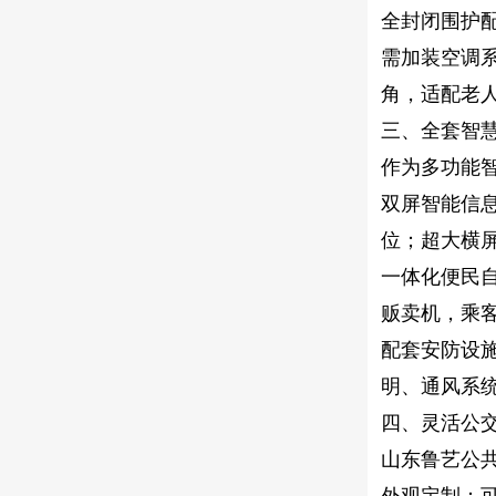
全封闭围护
需加装空调
角，适配老
三、全套智
作为多功能
双屏智能信
位；超大横
一体化便民
贩卖机，乘
配套安防设
明、通风系
四、灵活公
山东鲁艺公