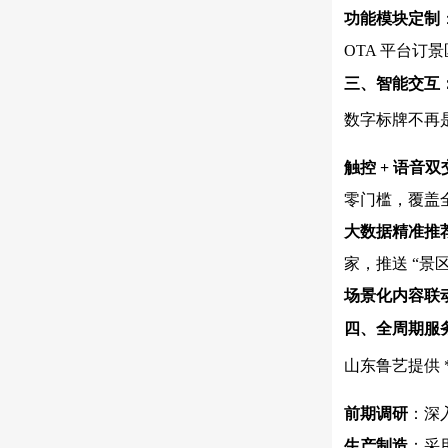
功能模块定制
OTA 平台订
三、智能交互：从
数字标牌不再是
触控 + 语音双
零门槛，覆盖
大数据精准推
家，推送 “景
场景化内容联
四、全周期服务
山东鲁艺提供 
前期调研
：深
生产制造
：采