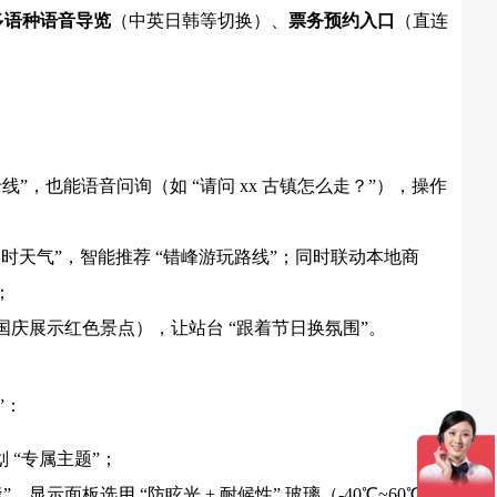
多语种语音导览
（中英日韩等切换）、
票务预约入口
（直连
”，也能语音问询（如 “请问 xx 古镇怎么走？”），操作
时天气”，智能推荐 “错峰游玩路线”；同时联动本地商
；
国庆展示红色景点），让站台 “跟着节日换氛围”。
”：
“专属主题”；
示面板选用 “防眩光 + 耐候性” 玻璃（-40℃~60℃稳