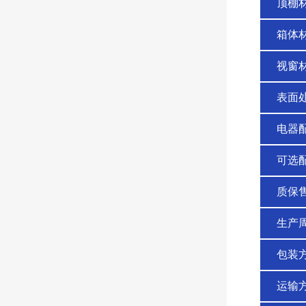
顶棚
箱体
视窗
表面
电器
可选
质保
生产
包装
运输