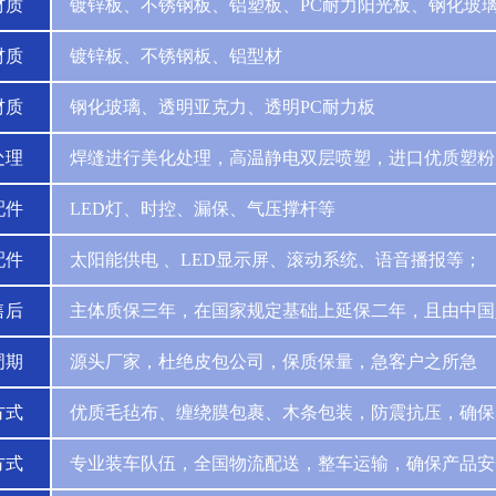
材质
镀锌板、不锈钢板、铝塑板、PC耐力阳光板、钢化玻
材质
镀锌板、不锈钢板、铝型材
材质
钢化玻璃、透明亚克力、透明PC耐力板
处理
焊缝进行美化处理，高温静电双层喷塑，进口优质塑粉
配件
LED灯、时控、漏保、气压撑杆等
配件
太阳能供电 、LED显示屏、滚动系统、语音播报等；
售后
主体质保三年，在国家规定基础上延保二年，且由中国
周期
源头厂家，杜绝皮包公司，保质保量，急客户之所急
方式
优质毛毡布、缠绕膜包裹、木条包装，防震抗压，确保
方式
专业装车队伍，全国物流配送，整车运输，确保产品安