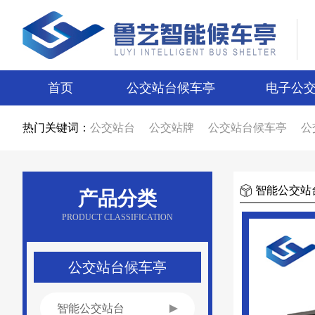
首页
公交站台候车亭
电子公
热门关键词：
公交站台
公交站牌
公交站台候车亭
公
公交站台候车亭生产厂家
公交站台制作厂
智能候车亭
智能电子站牌
电子站牌
候
电子站牌厂家
公交站台厂家
候车亭制作
候车亭图片
电子站牌图片
宿迁候车亭
智能公交站
产品分类
宿迁电子站牌
候车亭设计
电子站牌设计
新款候车亭
新款电子站牌
新型公交候车
PRODUCT CLASSIFICATION
候车亭广告
公交站台广告
候车亭报价
公交站台报价
不锈钢候车亭
仿古候车亭
乡镇候车亭
公交站亭厂家
公交站候车亭
公交站台候车亭
智能公交站台