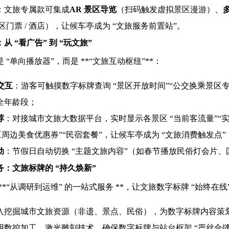
：文旅专属款可集成
AR 景区导览
（扫码触发虚拟景区漫游）、
景区门票 / 酒店），让候车亭成为 “文旅服务前置站”。
 “看广告” 到 “玩文旅”
 “单向播放器”，而是 **“文旅互动枢纽”**：
交互
：游客可触摸数字标牌查询 “景区开放时间”“公交换乘景区专线
全年龄段；
荐
：对接城市文旅大数据平台，实时显示各景区 “当前客流量”“实
区周边美食优惠券”“民宿套餐”，让候车亭成为 “文旅消费触发点”
动
：节假日自动切换 “主题文旅内容”（如春节播放民俗灯会片、
：文旅标牌的 “持久焕新”
**“从调研到运维” 的一站式服务 **，让文旅数字标牌 “始终在线
入挖掘城市文旅资源（非遗、景点、民俗），为数字标牌内容策划 
用数控加工、激光雕刻技术，确保数字标牌与站台框架 “严丝合缝”，显