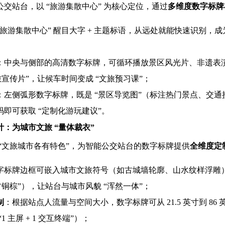
交站台，以 “旅游集散中心” 为核心定位，通过
多维度数字标牌
“旅游集散中心” 醒目大字 + 主题标语，从远处就能快速识别，成
：中央与侧部的高清数字标牌，可循环播放景区风光片、非遗表
旅宣传片”，让候车时间变成 “文旅预习课”；
：左侧弧形数字标牌，既是 “景区导览图”（标注热门景点、交通
即可获取 “定制化游玩建议”。
：为城市文旅 “量体裁衣”
 “文旅城市各有特色”，为智能公交站台的数字标牌提供
全维度定
字标牌边框可嵌入城市文旅符号（如古城墙轮廓、山水纹样浮雕）
古铜棕”），让站台与城市风貌 “浑然一体”；
制
：根据站点人流量与空间大小，数字标牌可从 21.5 英寸到 86 英
1 主屏 + 1 交互终端”）；