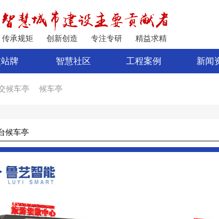
传承规矩
创新创造
专注专研
精益求精
交站牌
智慧社区
工程案例
新闻
交候车亭
候车亭
家
公交站亭
车亭厂家
电子站牌制作
宿迁公交站台
台候车亭
公交站台设计
亭
新型候车亭
电子站牌报价
制作候车亭