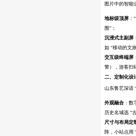
图片中的智能公
地标级顶屏
：
围”；
沉浸式主副屏
如 “移动的文
交互级终端屏
警），游客扫码
二、定制化设计
山东鲁艺深谙
外观融合
：数
历史名城选 “
尺寸与布局定
阵，小站点用 “