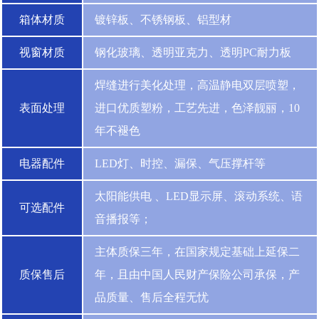
箱体材质
镀锌板、不锈钢板、铝型材
视窗材质
钢化玻璃、透明亚克力、透明PC耐力板
焊缝进行美化处理，高温静电双层喷塑，
表面处理
进口优质塑粉，工艺先进，色泽靓丽，10
年不褪色
电器配件
LED灯、时控、漏保、气压撑杆等
太阳能供电 、LED显示屏、滚动系统、语
可选配件
音播报等；
主体质保三年，在国家规定基础上延保二
质保售后
年，且由中国人民财产保险公司承保，产
品质量、售后全程无忧