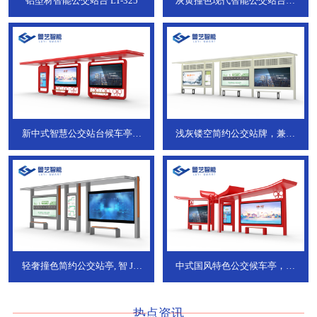
铝型材智能公交站台
LT-325
灰黄撞色现代智能公交站台，
ZT-190
新中式智慧公交站台候车亭，
浅灰镂空简约公交站牌，兼具
JT-738
JT-737
轻奢撞色简约公交站亭, 智
JT-
中式国风特色公交候车亭，承
736
DT-773
热点资讯