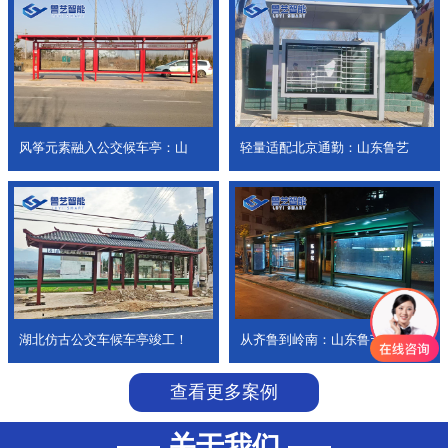
风筝元素融入公交候车亭：山
轻量适配北京通勤：山东鲁艺
湖北仿古公交车候车亭竣工！
从齐鲁到岭南：山东鲁艺公交
查看更多案例
关于我们