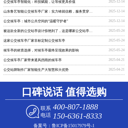
2025-12-14
公交候车亭智能化：科技赋能，让等候更具价值
2025-12-14
山东鲁艺智能公交候车亭厂家：实力铸就信赖，服务贯穿全
程
2025-12-14
公交候车亭：城市公共空间的“温暖守护者”
2025-05-24
被这款全新的公交站亭设计惊艳到了，这是哪家公交站亭生
产厂家生
2025-05-24
这家公交候车亭厂家非标定制公交候车亭
2025-05-24
候车亭的材质选择，对候车亭最终呈现效果的影响
2025-04-21
公交候车亭厂家带来遮风挡雨的候车亭
2025-04-21
公交站牌制作厂家智能生产大智慧和大优势
口碑说话 值得选购
400-807-1888
联系
150-6361-8333
电话
备案号：
鲁ICP备15017979号-1