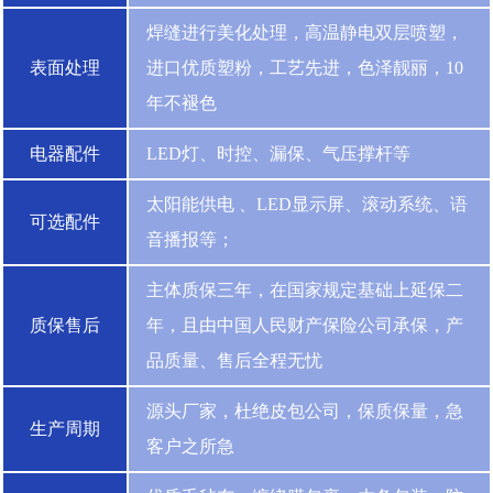
焊缝进行美化处理，高温静电双层喷塑，
表面处理
进口优质塑粉，工艺先进，色泽靓丽，10
年不褪色
电器配件
LED灯、时控、漏保、气压撑杆等
太阳能供电 、LED显示屏、滚动系统、语
可选配件
音播报等；
主体质保三年，在国家规定基础上延保二
质保售后
年，且由中国人民财产保险公司承保，产
品质量、售后全程无忧
源头厂家，杜绝皮包公司，保质保量，急
生产周期
客户之所急