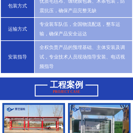
优质毛毡布、缠绕膜包裹、木条包装，防
包装方式
震抗压，确保产品完整无缺
专业装车队伍，全国物流配送，整车运
运输方式
输，确保产品安全运达
全权负责产品的预埋基础、主体安装及调
安装指导
试，专业技术人员现场指导安装、电话视
频指导
工程案例
PROJECT CASE