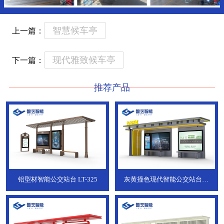
智慧候车亭
上一篇：
现代雅致候车亭
下一篇：
推荐产品
铝型材智能公交站台
LT-325
灰黄撞色现代智能公交站台，
ZT-190