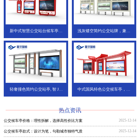
新中式智慧公交站台候车亭，
浅灰镂空简约公交站牌，兼具
JT-738
JT-737
轻奢撞色简约公交站亭, 智
JT-
中式国风特色公交候车亭，承
736
DT-773
热点资讯
2025-12-14
公交候车亭价格：理性拆解，选择高性价比方案
2025-12-14
公交候车亭款式：设计为笔，勾勒城市独特气质