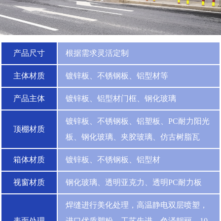
产品尺寸
根据需求灵活定制
主体材质
镀锌板、不锈钢板、铝型材等
产品主体
镀锌板、铝型材门框、钢化玻璃
镀锌板、不锈钢板、铝塑板、PC耐力阳光
顶棚材质
板、钢化玻璃、夹胶玻璃、仿古树脂瓦
箱体材质
镀锌板、不锈钢板、铝型材
视窗材质
钢化玻璃、透明亚克力、透明PC耐力板
焊缝进行美化处理，高温静电双层喷塑，
表面处理
进口优质塑粉，工艺先进，色泽靓丽，10