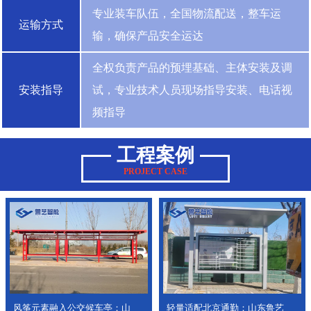
专业装车队伍，全国物流配送，整车运
运输方式
输，确保产品安全运达
全权负责产品的预埋基础、主体安装及调
安装指导
试，专业技术人员现场指导安装、电话视
频指导
工程案例
PROJECT CASE
风筝元素融入公交候车亭：山
轻量适配北京通勤：山东鲁艺