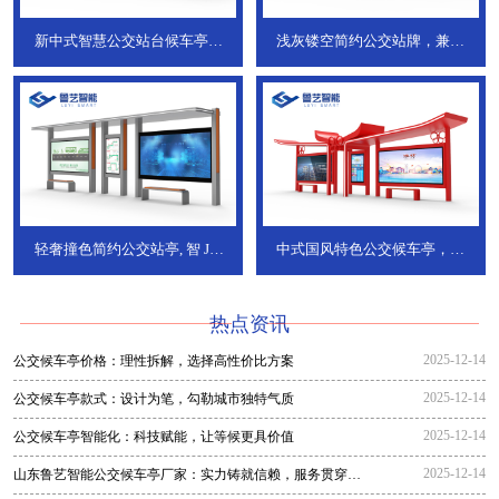
新中式智慧公交站台候车亭，
浅灰镂空简约公交站牌，兼具
JT-738
JT-737
轻奢撞色简约公交站亭, 智
JT-
中式国风特色公交候车亭，承
736
DT-773
热点资讯
2025-12-14
公交候车亭价格：理性拆解，选择高性价比方案
2025-12-14
公交候车亭款式：设计为笔，勾勒城市独特气质
2025-12-14
公交候车亭智能化：科技赋能，让等候更具价值
2025-12-14
山东鲁艺智能公交候车亭厂家：实力铸就信赖，服务贯穿全
程