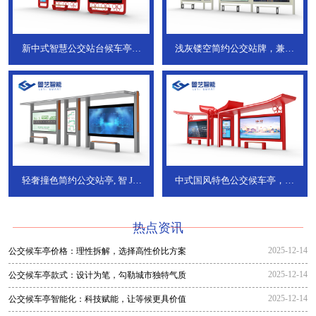
新中式智慧公交站台候车亭，
浅灰镂空简约公交站牌，兼具
JT-738
JT-737
轻奢撞色简约公交站亭, 智
JT-
中式国风特色公交候车亭，承
736
DT-773
热点资讯
2025-12-14
公交候车亭价格：理性拆解，选择高性价比方案
2025-12-14
公交候车亭款式：设计为笔，勾勒城市独特气质
2025-12-14
公交候车亭智能化：科技赋能，让等候更具价值