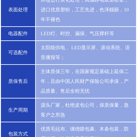
表面处理
进口优质塑粉，工艺先进，色泽靓丽，10
年不褪色
电器配件
LED灯、时控、漏保、气压撑杆等
太阳能供电 、LED显示屏、滚动系统、语
可选配件
音播报等；
主体质保三年，在国家规定基础上延保二
质保售后
年，且由中国人民财产保险公司承保，产
品质量、售后全程无忧
源头厂家，杜绝皮包公司，保质保量，急
生产周期
客户之所急
优质毛毡布、缠绕膜包裹、木条包装，防
包装方式