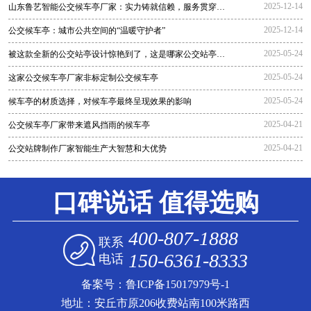
2025-12-14
山东鲁艺智能公交候车亭厂家：实力铸就信赖，服务贯穿全
程
2025-12-14
公交候车亭：城市公共空间的“温暖守护者”
2025-05-24
被这款全新的公交站亭设计惊艳到了，这是哪家公交站亭生
产厂家生
2025-05-24
这家公交候车亭厂家非标定制公交候车亭
2025-05-24
候车亭的材质选择，对候车亭最终呈现效果的影响
2025-04-21
公交候车亭厂家带来遮风挡雨的候车亭
2025-04-21
公交站牌制作厂家智能生产大智慧和大优势
口碑说话 值得选购
400-807-1888
联系
150-6361-8333
电话
备案号：
鲁ICP备15017979号-1
地址：安丘市原206收费站南100米路西