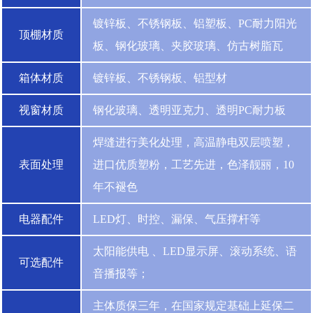
镀锌板、不锈钢板、铝塑板、PC耐力阳光
顶棚材质
板、钢化玻璃、夹胶玻璃、仿古树脂瓦
箱体材质
镀锌板、不锈钢板、铝型材
视窗材质
钢化玻璃、透明亚克力、透明PC耐力板
焊缝进行美化处理，高温静电双层喷塑，
表面处理
进口优质塑粉，工艺先进，色泽靓丽，10
年不褪色
电器配件
LED灯、时控、漏保、气压撑杆等
太阳能供电 、LED显示屏、滚动系统、语
可选配件
音播报等；
主体质保三年，在国家规定基础上延保二