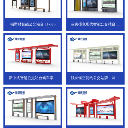
铝型材智能公交站台
LT-325
灰黄撞色现代智能公交站台，
ZT-190
新中式智慧公交站台候车亭，
浅灰镂空简约公交站牌，兼具
JT-738
JT-737