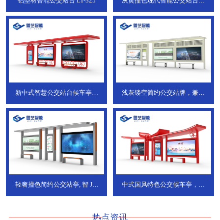
铝型材智能公交站台
LT-325
灰黄撞色现代智能公交站台，
ZT-190
新中式智慧公交站台候车亭，
浅灰镂空简约公交站牌，兼具
JT-738
JT-737
轻奢撞色简约公交站亭, 智
JT-
中式国风特色公交候车亭，承
736
DT-773
热点资讯