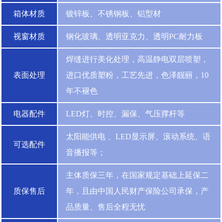
箱体材质
镀锌板、不锈钢板、铝型材
视窗材质
钢化玻璃、透明亚克力、透明PC耐力板
焊缝进行美化处理，高温静电双层喷塑，
表面处理
进口优质塑粉，工艺先进，色泽靓丽，10
年不褪色
电器配件
LED灯、时控、漏保、气压撑杆等
太阳能供电 、LED显示屏、滚动系统、语
可选配件
音播报等；
主体质保三年，在国家规定基础上延保二
质保售后
年，且由中国人民财产保险公司承保，产
品质量、售后全程无忧