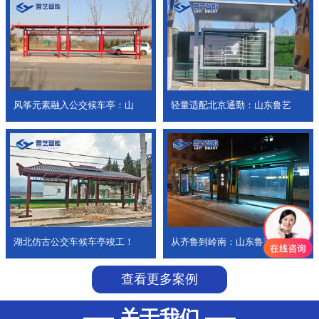
风筝元素融入公交候车亭：山
轻量适配北京通勤：山东鲁艺
湖北仿古公交车候车亭竣工！
从齐鲁到岭南：山东鲁艺公交
查看更多案例
关于我们