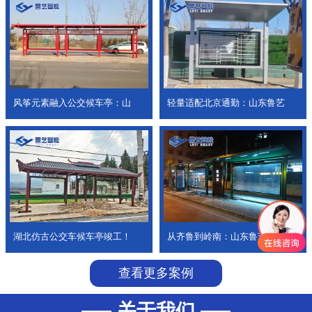
风筝元素融入公交候车亭：山
轻量适配北京通勤：山东鲁艺
湖北仿古公交车候车亭竣工！
从齐鲁到岭南：山东鲁艺公交
查看更多案例
关于我们