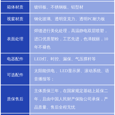
箱体材质
镀锌板、不锈钢板、铝型材
视窗材质
钢化玻璃、透明亚克力、透明PC耐力板
焊缝进行美化处理，高温静电双层喷塑，
表面处理
进口优质塑粉，工艺先进，色泽靓丽，10
年不褪色
电器配件
LED灯、时控、漏保、气压撑杆等
太阳能供电 、LED显示屏、滚动系统、语
可选配件
音播报等；
主体质保三年，在国家规定基础上延保二
质保售后
年，且由中国人民财产保险公司承保，产
品质量、售后全程无忧