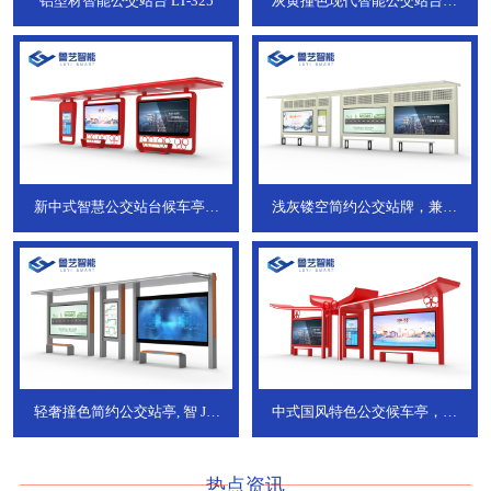
铝型材智能公交站台
LT-325
灰黄撞色现代智能公交站台，
ZT-190
新中式智慧公交站台候车亭，
浅灰镂空简约公交站牌，兼具
JT-738
JT-737
轻奢撞色简约公交站亭, 智
JT-
中式国风特色公交候车亭，承
736
DT-773
热点资讯