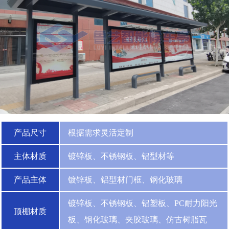
产品尺寸
根据需求灵活定制
主体材质
镀锌板、不锈钢板、铝型材等
产品主体
镀锌板、铝型材门框、钢化玻璃
镀锌板、不锈钢板、铝塑板、PC耐力阳光
顶棚材质
板、钢化玻璃、夹胶玻璃、仿古树脂瓦