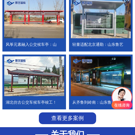
风筝元素融入公交候车亭：山
轻量适配北京通勤：山东鲁艺
湖北仿古公交车候车亭竣工！
从齐鲁到岭南：山东鲁艺公交
查看更多案例
关于我们