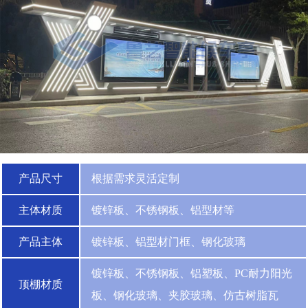
产品尺寸
根据需求灵活定制
主体材质
镀锌板、不锈钢板、铝型材等
产品主体
镀锌板、铝型材门框、钢化玻璃
镀锌板、不锈钢板、铝塑板、PC耐力阳光
顶棚材质
板、钢化玻璃、夹胶玻璃、仿古树脂瓦