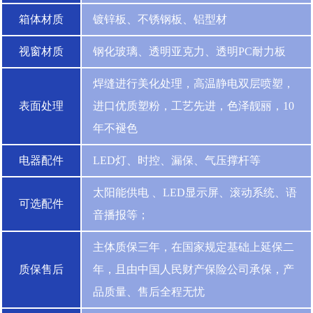
箱体材质
镀锌板、不锈钢板、铝型材
视窗材质
钢化玻璃、透明亚克力、透明PC耐力板
焊缝进行美化处理，高温静电双层喷塑，
表面处理
进口优质塑粉，工艺先进，色泽靓丽，10
年不褪色
电器配件
LED灯、时控、漏保、气压撑杆等
太阳能供电 、LED显示屏、滚动系统、语
可选配件
音播报等；
主体质保三年，在国家规定基础上延保二
质保售后
年，且由中国人民财产保险公司承保，产
品质量、售后全程无忧