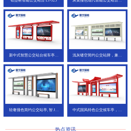
铝型材智能公交站台
LT-325
灰黄撞色现代智能公交站台，
ZT-190
新中式智慧公交站台候车亭，
浅灰镂空简约公交站牌，兼具
JT-738
JT-737
轻奢撞色简约公交站亭, 智
JT-
中式国风特色公交候车亭，承
736
DT-773
热点资讯