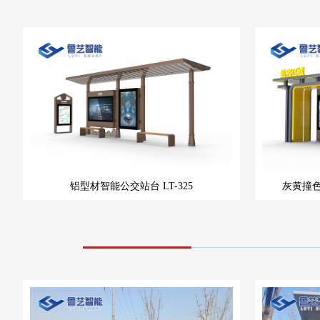
铝型材智能公交站台
LT-325
灰黄撞