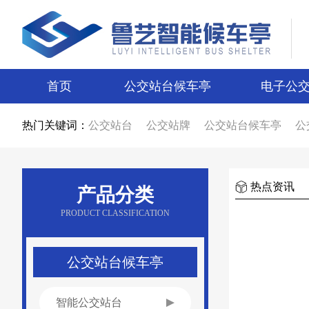
首页
公交站台候车亭
电子公
热门关键词：
公交站台
公交站牌
公交站台候车亭
公
公交站台候车亭生产厂家
公交站台制作厂
智能候车亭
智能电子站牌
电子站牌
候
电子站牌厂家
公交站台厂家
候车亭制作
候车亭图片
电子站牌图片
宿迁候车亭
热点资讯
产品分类
宿迁电子站牌
候车亭设计
电子站牌设计
新款候车亭
新款电子站牌
新型公交候车
PRODUCT CLASSIFICATION
候车亭广告
公交站台广告
候车亭报价
公交站台报价
不锈钢候车亭
仿古候车亭
乡镇候车亭
公交站亭厂家
公交站候车亭
公交站台候车亭
智能公交站台