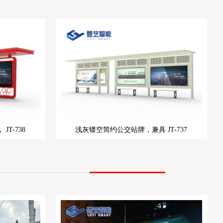
，
JT-738
浅灰镂空简约公交站牌，兼具
JT-737