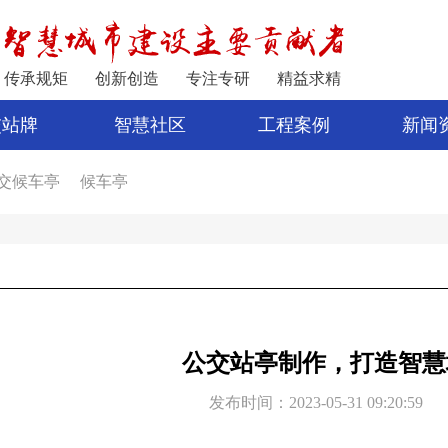
传承规矩
创新创造
专注专研
精益求精
交站牌
智慧社区
工程案例
新闻
交候车亭
候车亭
家
公交站亭
车亭厂家
电子站牌制作
宿迁公交站台
公交站台设计
亭
新型候车亭
电子站牌报价
制作候车亭
公交站亭制作，打造智慧
发布时间：2023-05-31 09:20:59