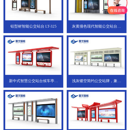
铝型材智能公交站台
LT-325
灰黄撞色现代智能公交站台，
ZT-190
新中式智慧公交站台候车亭，
浅灰镂空简约公交站牌，兼具
JT-738
JT-737