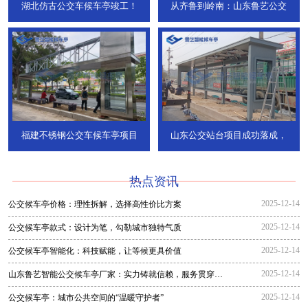
湖北仿古公交车候车亭竣工！
从齐鲁到岭南：山东鲁艺公交
福建不锈钢公交车候车亭项目
山东公交站台项目成功落成，
热点资讯
2025-12-14
公交候车亭价格：理性拆解，选择高性价比方案
2025-12-14
公交候车亭款式：设计为笔，勾勒城市独特气质
2025-12-14
公交候车亭智能化：科技赋能，让等候更具价值
2025-12-14
山东鲁艺智能公交候车亭厂家：实力铸就信赖，服务贯穿全
程
2025-12-14
公交候车亭：城市公共空间的“温暖守护者”