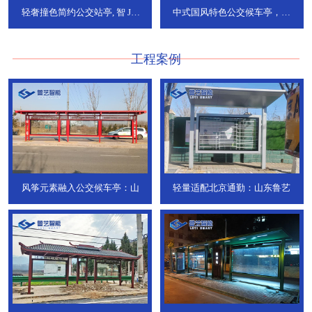
轻奢撞色简约公交站亭, 智
JT-
中式国风特色公交候车亭，承
736
DT-773
工程案例
风筝元素融入公交候车亭：山
轻量适配北京通勤：山东鲁艺