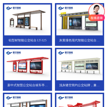
铝型材智能公交站台
LT-325
灰黄撞色现代智能公交站台，
ZT-190
新中式智慧公交站台候车亭，
浅灰镂空简约公交站牌，兼具
JT-738
JT-737