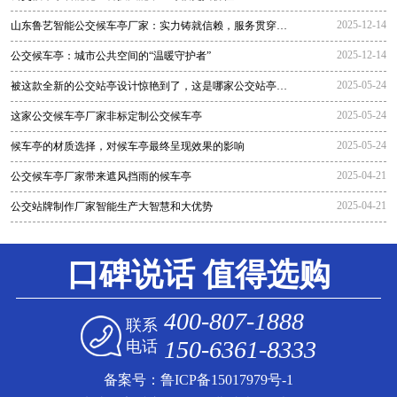
2025-12-14
山东鲁艺智能公交候车亭厂家：实力铸就信赖，服务贯穿全
程
2025-12-14
公交候车亭：城市公共空间的“温暖守护者”
2025-05-24
被这款全新的公交站亭设计惊艳到了，这是哪家公交站亭生
产厂家生
2025-05-24
这家公交候车亭厂家非标定制公交候车亭
2025-05-24
候车亭的材质选择，对候车亭最终呈现效果的影响
2025-04-21
公交候车亭厂家带来遮风挡雨的候车亭
2025-04-21
公交站牌制作厂家智能生产大智慧和大优势
口碑说话 值得选购
400-807-1888
联系
150-6361-8333
电话
备案号：
鲁ICP备15017979号-1