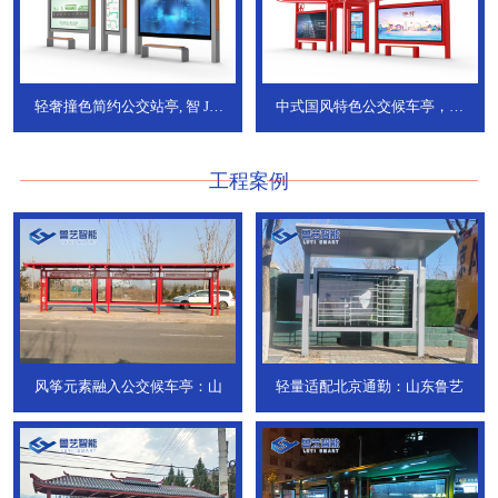
轻奢撞色简约公交站亭, 智
JT-
中式国风特色公交候车亭，承
736
DT-773
工程案例
风筝元素融入公交候车亭：山
轻量适配北京通勤：山东鲁艺