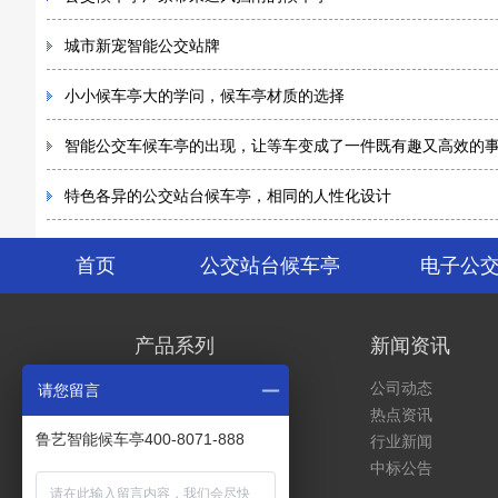
城市新宠智能公交站牌
小小候车亭大的学问，候车亭材质的选择
智能公交车候车亭的出现，让等车变成了一件既有趣又高效的
特色各异的公交站台候车亭，相同的人性化设计
首页
公交站台候车亭
电子公
产品系列
新闻资讯
公交站台候车亭
公司动态
请您留言
电子公交站牌
热点资讯
鲁艺智能候车亭400-8071-888
社区电动车充电棚
行业新闻
出租车招停站牌
中标公告
实景展示