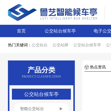
首页
公交站台候车亭
电子公
热门关键词：
公交站台
公交站牌
公交站台候车亭
公
公交站台候车亭生产厂家
公交站台制作厂
智能候车亭
智能电子站牌
电子站牌
候
电子站牌厂家
公交站台厂家
候车亭制作
候车亭图片
电子站牌图片
宿迁候车亭
热点资讯
产品分类
宿迁电子站牌
候车亭设计
电子站牌设计
新款候车亭
新款电子站牌
新型公交候车
PRODUCT CLASSIFICATION
候车亭广告
公交站台广告
候车亭报价
公交站台报价
不锈钢候车亭
仿古候车亭
乡镇候车亭
公交站亭厂家
公交站候车亭
公交站台候车亭
智能公交站台