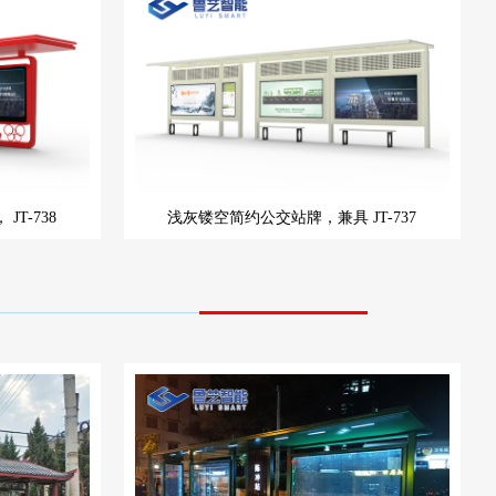
，
JT-738
浅灰镂空简约公交站牌，兼具
JT-737