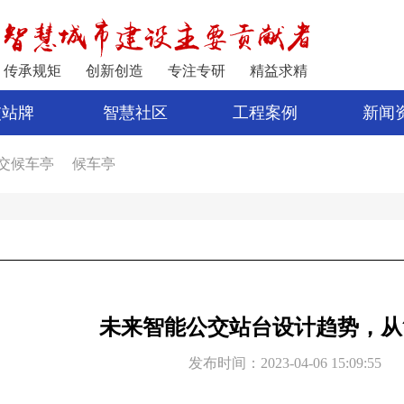
传承规矩
创新创造
专注专研
精益求精
交站牌
智慧社区
工程案例
新闻
交候车亭
候车亭
家
公交站亭
车亭厂家
电子站牌制作
宿迁公交站台
公交站台设计
亭
新型候车亭
电子站牌报价
制作候车亭
未来智能公交站台设计趋势，从
发布时间：2023-04-06 15:09:55