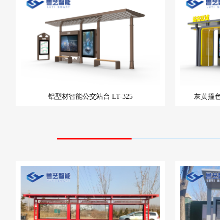
铝型材智能公交站台
LT-325
灰黄撞