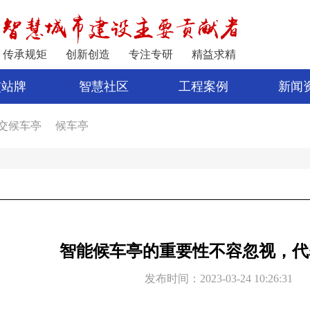
传承规矩
创新创造
专注专研
精益求精
交站牌
智慧社区
工程案例
新闻
交候车亭
候车亭
家
公交站亭
车亭厂家
电子站牌制作
宿迁公交站台
公交站台设计
亭
新型候车亭
电子站牌报价
制作候车亭
智能候车亭的重要性不容忽视，代
发布时间：2023-03-24 10:26:31