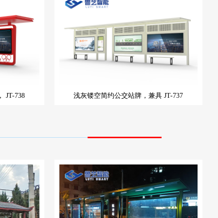
，
JT-738
浅灰镂空简约公交站牌，兼具
JT-737