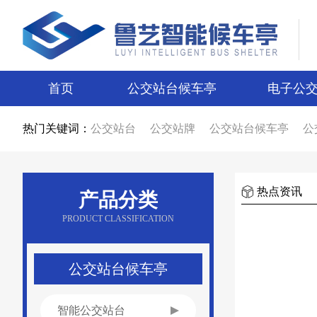
首页
公交站台候车亭
电子公
热门关键词：
公交站台
公交站牌
公交站台候车亭
公
公交站台候车亭生产厂家
公交站台制作厂
智能候车亭
智能电子站牌
电子站牌
候
电子站牌厂家
公交站台厂家
候车亭制作
候车亭图片
电子站牌图片
宿迁候车亭
热点资讯
产品分类
宿迁电子站牌
候车亭设计
电子站牌设计
新款候车亭
新款电子站牌
新型公交候车
PRODUCT CLASSIFICATION
候车亭广告
公交站台广告
候车亭报价
公交站台报价
不锈钢候车亭
仿古候车亭
乡镇候车亭
公交站亭厂家
公交站候车亭
公交站台候车亭
智能公交站台