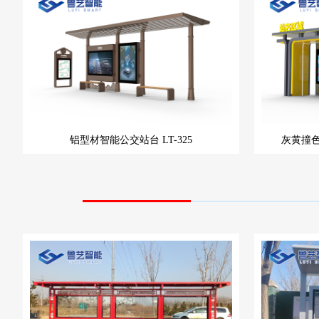
铝型材智能公交站台
LT-325
灰黄撞