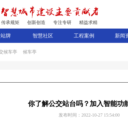
传承规矩
创新创造
专注专研
精益求精
交站牌
智慧社区
工程案例
新闻
交候车亭
候车亭
家
公交站亭
车亭厂家
电子站牌制作
宿迁公交站台
公交站台设计
亭
新型候车亭
电子站牌报价
制作候车亭
你了解公交站台吗？加入智能功
发布时间：2022-10-27 15:54:00