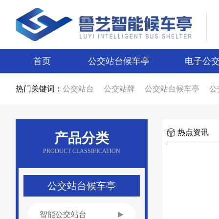
首页
公交站台候车亭
电子公
热门关键词：
公交站台
公交站牌
公交站台候车亭
公
公交站台候车亭生产厂家
公交站台制作厂
智能候车亭
智能电子站牌
电子站牌
候
电子站牌厂家
公交站台厂家
候车亭制作
候车亭图片
电子站牌图片
宿迁候车亭
热点资讯
产品分类
宿迁电子站牌
候车亭设计
电子站牌设计
新款候车亭
新款电子站牌
新型公交候车
PRODUCT CLASSIFICATION
候车亭广告
公交站台广告
候车亭报价
公交站台报价
不锈钢候车亭
仿古候车亭
乡镇候车亭
公交站亭厂家
公交站候车亭
公交站台候车亭
智能公交站台