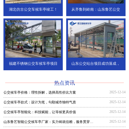
湖北仿古公交车候车亭竣工！
从齐鲁到岭南：山东鲁艺公交
福建不锈钢公交车候车亭项目
山东公交站台项目成功落成，
热点资讯
2025-12-14
公交候车亭价格：理性拆解，选择高性价比方案
2025-12-14
公交候车亭款式：设计为笔，勾勒城市独特气质
2025-12-14
公交候车亭智能化：科技赋能，让等候更具价值
2025-12-14
山东鲁艺智能公交候车亭厂家：实力铸就信赖，服务贯穿全
程