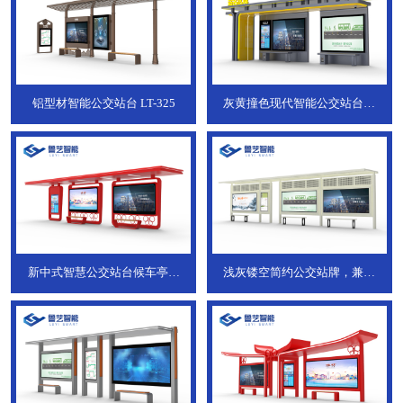
铝型材智能公交站台
LT-325
灰黄撞色现代智能公交站台，
ZT-190
新中式智慧公交站台候车亭，
浅灰镂空简约公交站牌，兼具
JT-738
JT-737