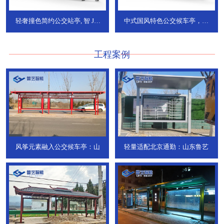
轻奢撞色简约公交站亭, 智
JT-
中式国风特色公交候车亭，承
736
DT-773
工程案例
风筝元素融入公交候车亭：山
轻量适配北京通勤：山东鲁艺