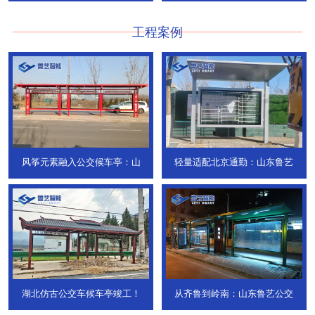
工程案例
风筝元素融入公交候车亭：山
轻量适配北京通勤：山东鲁艺
湖北仿古公交车候车亭竣工！
从齐鲁到岭南：山东鲁艺公交