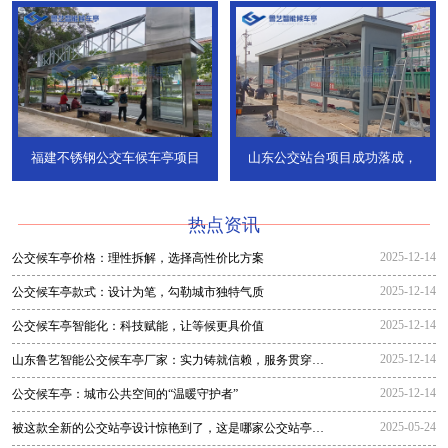
福建不锈钢公交车候车亭项目
山东公交站台项目成功落成，
热点资讯
2025-12-14
公交候车亭价格：理性拆解，选择高性价比方案
2025-12-14
公交候车亭款式：设计为笔，勾勒城市独特气质
2025-12-14
公交候车亭智能化：科技赋能，让等候更具价值
2025-12-14
山东鲁艺智能公交候车亭厂家：实力铸就信赖，服务贯穿全
程
2025-12-14
公交候车亭：城市公共空间的“温暖守护者”
2025-05-24
被这款全新的公交站亭设计惊艳到了，这是哪家公交站亭生
产厂家生