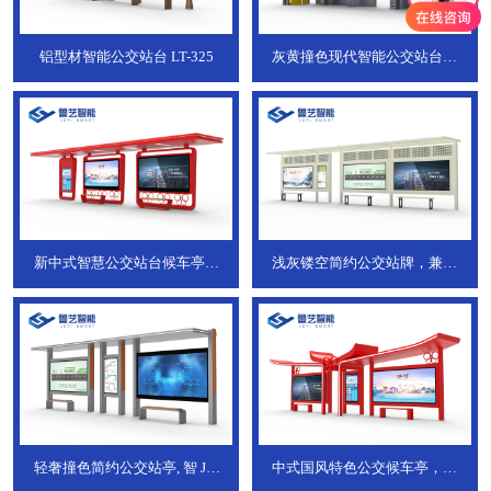
铝型材智能公交站台
LT-325
灰黄撞色现代智能公交站台，
ZT-190
新中式智慧公交站台候车亭，
浅灰镂空简约公交站牌，兼具
JT-738
JT-737
轻奢撞色简约公交站亭, 智
JT-
中式国风特色公交候车亭，承
736
DT-773