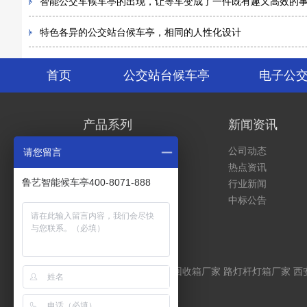
智能公交车候车亭的出现，让等车变成了一件既有趣又高效的
特色各异的公交站台候车亭，相同的人性化设计
首页
公交站台候车亭
电子公
产品系列
新闻资讯
公交站台候车亭
公司动态
请您留言
电子公交站牌
热点资讯
鲁艺智能候车亭400-8071-888
社区电动车充电棚
行业新闻
出租车招停站牌
中标公告
实景展示
友情连接：
智能垃圾回收箱厂家
路灯杆灯箱厂家
西
酯彩钢板
吊袋离心机