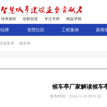
传承规矩
创新创造
专注专研
精益求精
交站牌
智慧社区
工程案例
新闻
交候车亭
候车亭
家
公交站亭
车亭厂家
电子站牌制作
宿迁公交站台
公交站台设计
亭
新型候车亭
电子站牌报价
制作候车亭
候车亭厂家解读候车
发布时间：2024-12-30 09:51:28