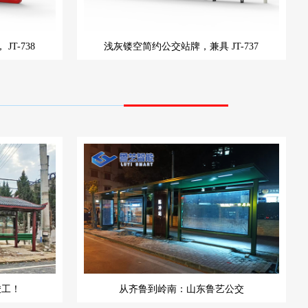
，
JT-738
浅灰镂空简约公交站牌，兼具
JT-737
竣工！
从齐鲁到岭南：山东鲁艺公交