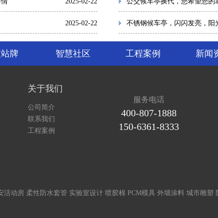
事情
2025-02-22
公交候车亭换代，您希望您的
2025-02-22
不锈钢候车亭，闪闪发亮，阳
交站牌
智慧社区
工程案例
新闻
关于我们
服务电话
公司简介
400-807-1888
联系我们
150-6361-8333
工程案例
安活动房
柔性防水套管
实验室设计
喷胶棉
PCM模具
外墙涂料
城市雕塑