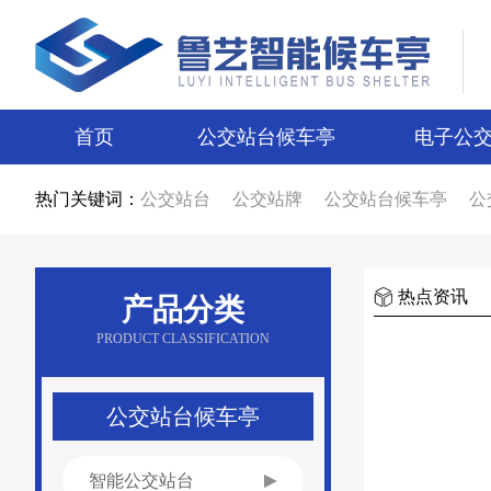
首页
公交站台候车亭
电子公
热门关键词：
公交站台
公交站牌
公交站台候车亭
公
公交站台候车亭生产厂家
公交站台制作厂
智能候车亭
智能电子站牌
电子站牌
候
电子站牌厂家
公交站台厂家
候车亭制作
候车亭图片
电子站牌图片
宿迁候车亭
热点资讯
产品分类
宿迁电子站牌
候车亭设计
电子站牌设计
新款候车亭
新款电子站牌
新型公交候车
PRODUCT CLASSIFICATION
候车亭广告
公交站台广告
候车亭报价
公交站台报价
不锈钢候车亭
仿古候车亭
乡镇候车亭
公交站亭厂家
公交站候车亭
公交站台候车亭
智能公交站台