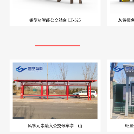
铝型材智能公交站台
LT-325
灰黄撞
风筝元素融入公交候车亭：山
轻量