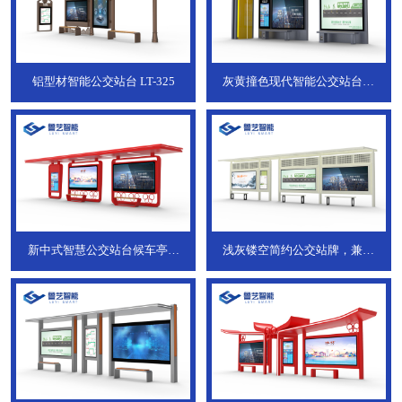
铝型材智能公交站台
LT-325
灰黄撞色现代智能公交站台，
ZT-190
新中式智慧公交站台候车亭，
浅灰镂空简约公交站牌，兼具
JT-738
JT-737