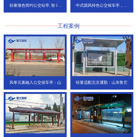
轻奢撞色简约公交站亭, 智
JT-
中式国风特色公交候车亭，承
736
DT-773
工程案例
风筝元素融入公交候车亭：山
轻量适配北京通勤：山东鲁艺