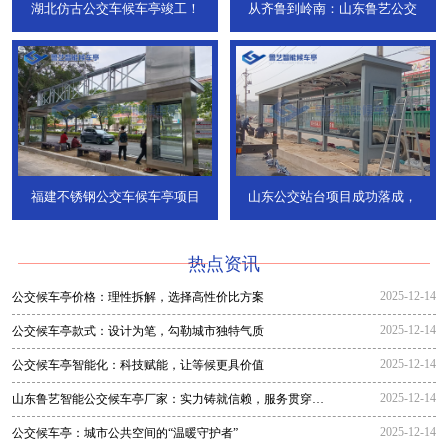
湖北仿古公交车候车亭竣工！
从齐鲁到岭南：山东鲁艺公交
福建不锈钢公交车候车亭项目
山东公交站台项目成功落成，
热点资讯
2025-12-14
公交候车亭价格：理性拆解，选择高性价比方案
2025-12-14
公交候车亭款式：设计为笔，勾勒城市独特气质
2025-12-14
公交候车亭智能化：科技赋能，让等候更具价值
2025-12-14
山东鲁艺智能公交候车亭厂家：实力铸就信赖，服务贯穿全
程
2025-12-14
公交候车亭：城市公共空间的“温暖守护者”