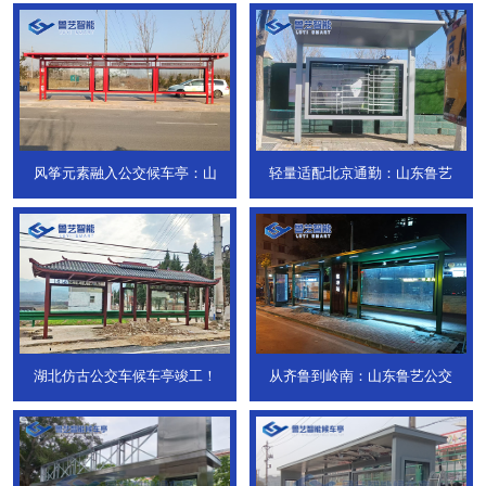
风筝元素融入公交候车亭：山
轻量适配北京通勤：山东鲁艺
湖北仿古公交车候车亭竣工！
从齐鲁到岭南：山东鲁艺公交