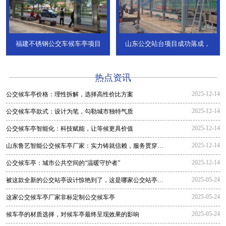
福建不锈钢公交车候车亭项目
山东公交站台项目成功落成，
热点资讯
2025-12-14
公交候车亭价格：理性拆解，选择高性价比方案
2025-12-14
公交候车亭款式：设计为笔，勾勒城市独特气质
2025-12-14
公交候车亭智能化：科技赋能，让等候更具价值
2025-12-14
山东鲁艺智能公交候车亭厂家：实力铸就信赖，服务贯穿全
程
2025-12-14
公交候车亭：城市公共空间的“温暖守护者”
2025-05-24
被这款全新的公交站亭设计惊艳到了，这是哪家公交站亭生
产厂家生
2025-05-24
这家公交候车亭厂家非标定制公交候车亭
2025-05-24
候车亭的材质选择，对候车亭最终呈现效果的影响