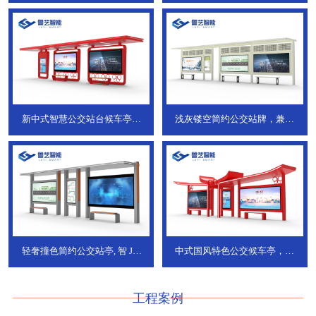
新中式智慧公交站台候车亭，
浅灰镂空简约公交站牌，兼具
JT-738
JT-737
轻奢撞色简约公交站亭, 智
JT-
中式国风特色公交候车亭，承
736
DT-773
工程案例