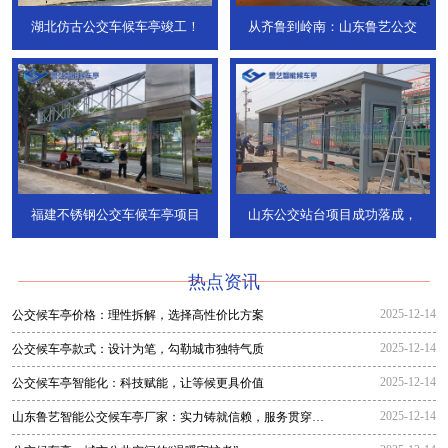
湖北仿古公交车候车亭竣工！
从齐鲁到岭南：山东鲁艺公交
福建不锈钢公交车候车亭项目
山东公交站台项目成功落成，
热点资讯
2025-12-14
公交候车亭价格：理性拆解，选择高性价比方案
2025-12-14
公交候车亭款式：设计为笔，勾勒城市独特气质
2025-12-14
公交候车亭智能化：科技赋能，让等候更具价值
2025-12-14
山东鲁艺智能公交候车亭厂家：实力铸就信赖，服务贯穿全
程