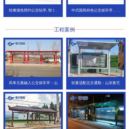
轻奢撞色简约公交站亭, 智
JT-
中式国风特色公交候车亭，承
736
DT-773
工程案例
风筝元素融入公交候车亭：山
轻量适配北京通勤：山东鲁艺