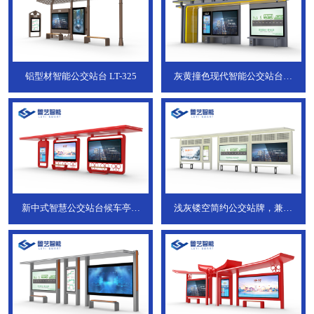
铝型材智能公交站台
LT-325
灰黄撞色现代智能公交站台，
ZT-190
新中式智慧公交站台候车亭，
浅灰镂空简约公交站牌，兼具
JT-738
JT-737