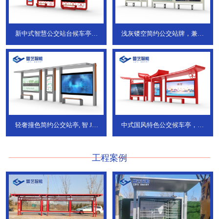
新中式智慧公交站台候车亭，
浅灰镂空简约公交站牌，兼具
JT-738
JT-737
轻奢撞色简约公交站亭, 智
JT-
中式国风特色公交候车亭，承
736
DT-773
工程案例