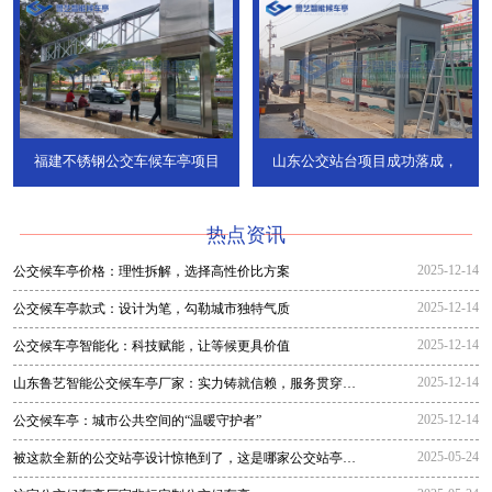
福建不锈钢公交车候车亭项目
山东公交站台项目成功落成，
热点资讯
2025-12-14
公交候车亭价格：理性拆解，选择高性价比方案
2025-12-14
公交候车亭款式：设计为笔，勾勒城市独特气质
2025-12-14
公交候车亭智能化：科技赋能，让等候更具价值
2025-12-14
山东鲁艺智能公交候车亭厂家：实力铸就信赖，服务贯穿全
程
2025-12-14
公交候车亭：城市公共空间的“温暖守护者”
2025-05-24
被这款全新的公交站亭设计惊艳到了，这是哪家公交站亭生
产厂家生