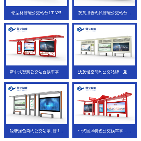
铝型材智能公交站台
LT-325
灰黄撞色现代智能公交站台，
ZT-190
新中式智慧公交站台候车亭，
浅灰镂空简约公交站牌，兼具
JT-738
JT-737
轻奢撞色简约公交站亭, 智
JT-
中式国风特色公交候车亭，承
736
DT-773