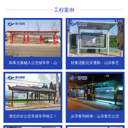
工程案例
风筝元素融入公交候车亭：山
轻量适配北京通勤：山东鲁艺
湖北仿古公交车候车亭竣工！
从齐鲁到岭南：山东鲁艺公交