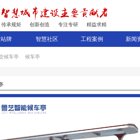
传承规矩
创新创造
专注专研
精益求精
交站牌
智慧社区
工程案例
新闻
交候车亭
候车亭
家
公交站亭
车亭厂家
电子站牌制作
宿迁公交站台
亭
公交站台设计
亭
新型候车亭
电子站牌报价
制作候车亭