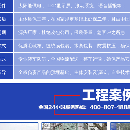
配件
太阳能供电 、LED显示屏、滚动系统、语音播报等；
售后
主体质保三年，在国家规定基础上延保二年，且由中国
周期
源头厂家，杜绝皮包公司，保质保量，急客户之所急
方式
优质毛毡布、缠绕膜包裹、木条包装，防震抗压，确保
方式
专业装车队伍，全国物流配送，整车运输，确保产品安
指导
全权负责产品的预埋基础、主体安装及调试，专业技术