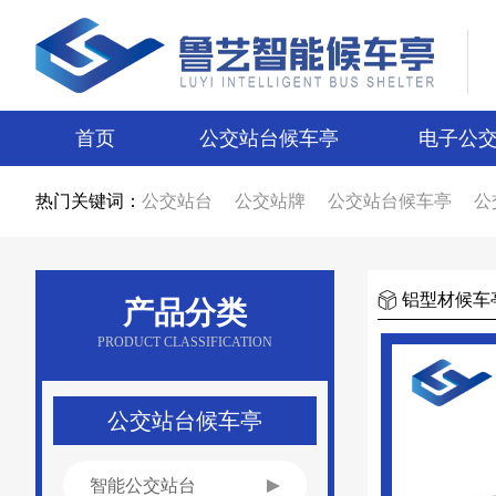
首页
公交站台候车亭
电子公
热门关键词：
公交站台
公交站牌
公交站台候车亭
公
公交站台候车亭生产厂家
公交站台制作厂
智能候车亭
智能电子站牌
电子站牌
候
电子站牌厂家
公交站台厂家
候车亭制作
候车亭图片
电子站牌图片
宿迁候车亭
铝型材候车
产品分类
宿迁电子站牌
候车亭设计
电子站牌设计
新款候车亭
新款电子站牌
新型公交候车
PRODUCT CLASSIFICATION
候车亭广告
公交站台广告
候车亭报价
公交站台报价
不锈钢候车亭
仿古候车亭
乡镇候车亭
公交站亭厂家
公交站候车亭
公交站台候车亭
智能公交站台