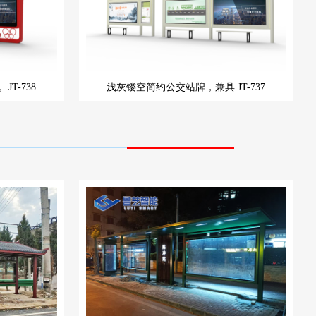
，
JT-738
浅灰镂空简约公交站牌，兼具
JT-737