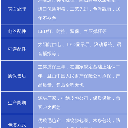
表面处理
进口优质塑粉，工艺先进，色泽靓丽，10
年不褪色
电器配件
LED灯、时控、漏保、气压撑杆等
太阳能供电 、LED显示屏、滚动系统、语
可选配件
音播报等；
主体质保三年，在国家规定基础上延保二
质保售后
年，且由中国人民财产保险公司承保，产
品质量、售后全程无忧
源头厂家，杜绝皮包公司，保质保量，急
生产周期
客户之所急
优质毛毡布、缠绕膜包裹、木条包装，防
包装方式