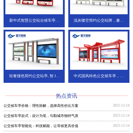
新中式智慧公交站台候车亭，
浅灰镂空简约公交站牌，兼具
JT-738
JT-737
轻奢撞色简约公交站亭, 智
JT-
中式国风特色公交候车亭，承
736
DT-773
热点资讯
2025-12-14
公交候车亭价格：理性拆解，选择高性价比方案
2025-12-14
公交候车亭款式：设计为笔，勾勒城市独特气质
2025-12-14
公交候车亭智能化：科技赋能，让等候更具价值