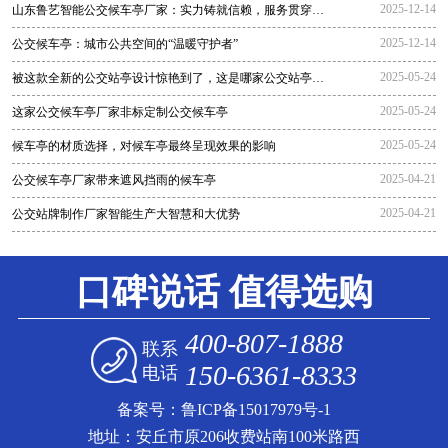
2025-12-14
山东鲁艺智能公交候车亭厂家：实力铸就信赖，服务贯穿全
程
2025-12-14
公交候车亭：城市公共空间的“温暖守护者”
2025-05-24
被这款全新的公交站亭设计惊艳到了，这是哪家公交站亭生
产厂家生
2025-05-24
这家公交候车亭厂家非标定制公交候车亭
2025-05-24
候车亭的材质选择，对候车亭最终呈现效果的影响
2025-04-21
公交候车亭厂家带来遮风挡雨的候车亭
2025-04-21
公交站牌制作厂家智能生产大智慧和大优势
口碑说话 值得选购
400-807-1888
联系
150-6361-8333
电话
备案号：
鲁ICP备15017979号-1
地址：安丘市原206收费站南100米路西