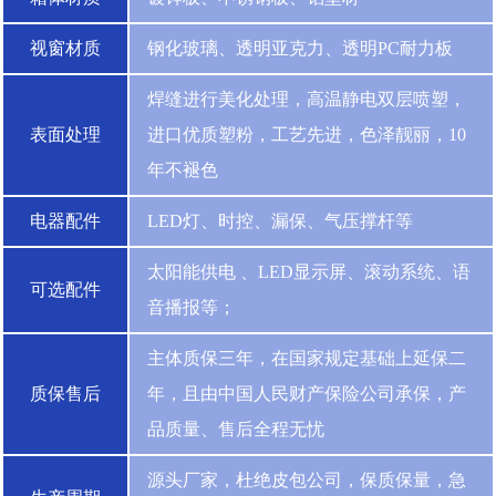
视窗材质
钢化玻璃、透明亚克力、透明PC耐力板
焊缝进行美化处理，高温静电双层喷塑，
表面处理
进口优质塑粉，工艺先进，色泽靓丽，10
年不褪色
电器配件
LED灯、时控、漏保、气压撑杆等
太阳能供电 、LED显示屏、滚动系统、语
可选配件
音播报等；
主体质保三年，在国家规定基础上延保二
质保售后
年，且由中国人民财产保险公司承保，产
品质量、售后全程无忧
源头厂家，杜绝皮包公司，保质保量，急