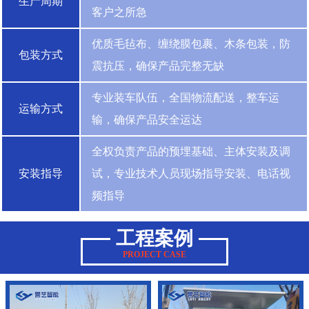
生产周期
客户之所急
优质毛毡布、缠绕膜包裹、木条包装，防
包装方式
震抗压，确保产品完整无缺
专业装车队伍，全国物流配送，整车运
运输方式
输，确保产品安全运达
全权负责产品的预埋基础、主体安装及调
安装指导
试，专业技术人员现场指导安装、电话视
频指导
工程案例
PROJECT CASE