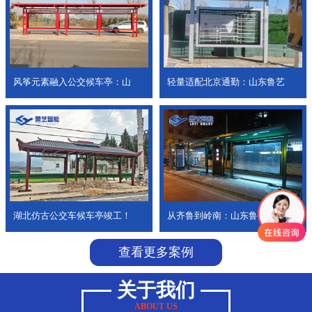
风筝元素融入公交候车亭：山
轻量适配北京通勤：山东鲁艺
湖北仿古公交车候车亭竣工！
从齐鲁到岭南：山东鲁艺公交
查看更多案例
关于我们
ABOUT US