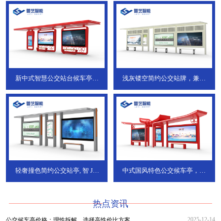
新中式智慧公交站台候车亭，
浅灰镂空简约公交站牌，兼具
JT-738
JT-737
轻奢撞色简约公交站亭, 智
JT-
中式国风特色公交候车亭，承
736
DT-773
热点资讯
2025-12-14
公交候车亭价格：理性拆解，选择高性价比方案