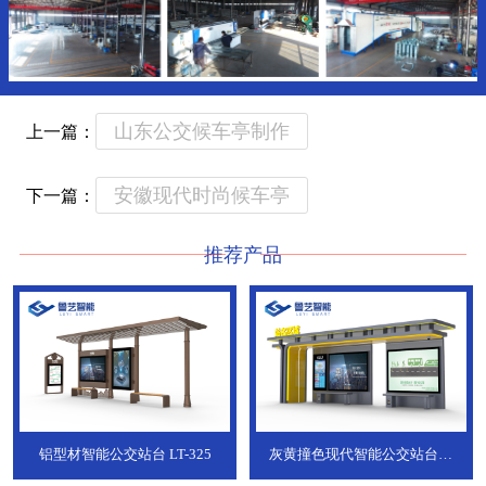
山东公交候车亭制作
上一篇：
安徽现代时尚候车亭
下一篇：
推荐产品
铝型材智能公交站台
LT-325
灰黄撞色现代智能公交站台，
ZT-190