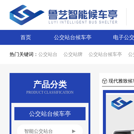
首页
公交站台候车亭
电子公
热门关键词：
公交站台
公交站牌
公交站台候车亭
公
公交站台候车亭生产厂家
公交站台制作厂
智能候车亭
智能电子站牌
电子站牌
候
电子站牌厂家
公交站台厂家
候车亭制作
候车亭图片
电子站牌图片
宿迁候车亭
现代雅致候
产品分类
宿迁电子站牌
候车亭设计
电子站牌设计
新款候车亭
新款电子站牌
新型公交候车
PRODUCT CLASSIFICATION
候车亭广告
公交站台广告
候车亭报价
公交站台报价
不锈钢候车亭
仿古候车亭
乡镇候车亭
公交站亭厂家
公交站候车亭
公交站台候车亭
智能公交站台