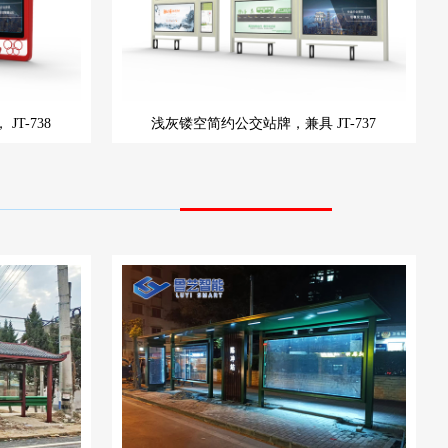
，
JT-738
浅灰镂空简约公交站牌，兼具
JT-737