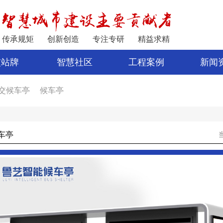
传承规矩
创新创造
专注专研
精益求精
交站牌
智慧社区
工程案例
新闻
交候车亭
候车亭
家
公交站亭
车亭厂家
电子站牌制作
宿迁公交站台
车亭
公交站台设计
亭
新型候车亭
电子站牌报价
制作候车亭