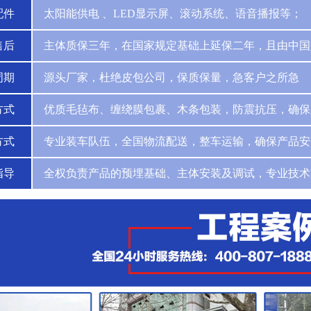
配件
太阳能供电 、LED显示屏、滚动系统、语音播报等；
售后
主体质保三年，在国家规定基础上延保二年，且由中国
周期
源头厂家，杜绝皮包公司，保质保量，急客户之所急
方式
优质毛毡布、缠绕膜包裹、木条包装，防震抗压，确保
方式
专业装车队伍，全国物流配送，整车运输，确保产品安
指导
全权负责产品的预埋基础、主体安装及调试，专业技术