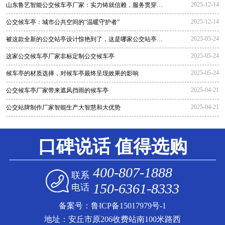
2025-12-14
山东鲁艺智能公交候车亭厂家：实力铸就信赖，服务贯穿全
程
2025-12-14
公交候车亭：城市公共空间的“温暖守护者”
2025-05-24
被这款全新的公交站亭设计惊艳到了，这是哪家公交站亭生
产厂家生
2025-05-24
这家公交候车亭厂家非标定制公交候车亭
2025-05-24
候车亭的材质选择，对候车亭最终呈现效果的影响
2025-04-21
公交候车亭厂家带来遮风挡雨的候车亭
2025-04-21
公交站牌制作厂家智能生产大智慧和大优势
口碑说话 值得选购
400-807-1888
联系
150-6361-8333
电话
备案号：
鲁ICP备15017979号-1
地址：安丘市原206收费站南100米路西