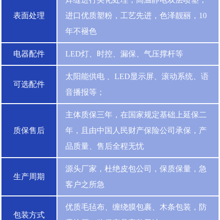
表面处理
进口优质塑粉，工艺先进，色泽靓丽，10
年不褪色
电器配件
LED灯、时控、漏保、气压撑杆等
太阳能供电 、LED显示屏、滚动系统、语
可选配件
音播报等；
主体质保三年，在国家规定基础上延保二
质保售后
年，且由中国人民财产保险公司承保，产
品质量、售后全程无忧
源头厂家，杜绝皮包公司，保质保量，急
生产周期
客户之所急
优质毛毡布、缠绕膜包裹、木条包装，防
包装方式