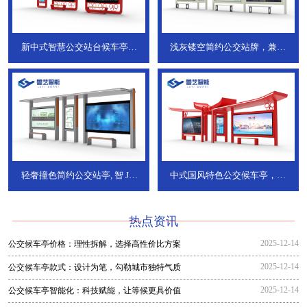
新中式智慧公交站台候车亭，
浅灰镂空简约公交站牌，兼具
JT-738
JT-737
轻奢撞色简约公交站亭, 智
JT-
中式国风特色公交候车亭，承
736
DT-773
热点资讯
2025-12-14
公交候车亭价格：理性拆解，选择高性价比方案
2025-12-14
公交候车亭款式：设计为笔，勾勒城市独特气质
2025-12-14
公交候车亭智能化：科技赋能，让等候更具价值