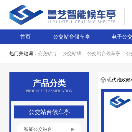
首页
公交站台候车亭
电子公
热门关键词：
公交站台
公交站牌
公交站台候车亭
公
公交站台候车亭生产厂家
公交站台制作厂
智能候车亭
智能电子站牌
电子站牌
候
电子站牌厂家
公交站台厂家
候车亭制作
候车亭图片
电子站牌图片
宿迁候车亭
现代雅致候
产品分类
宿迁电子站牌
候车亭设计
电子站牌设计
新款候车亭
新款电子站牌
新型公交候车
PRODUCT CLASSIFICATION
候车亭广告
公交站台广告
候车亭报价
公交站台报价
不锈钢候车亭
仿古候车亭
乡镇候车亭
公交站亭厂家
公交站候车亭
公交站台候车亭
智能公交站台