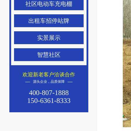
社区电动车充电棚
出租车招停站牌
实景展示
智慧社区
欢迎新老客户洽谈合作
源头企业，品质保障
400-807-1888
150-6361-8333