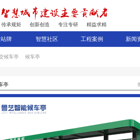
传承规矩
创新创造
专注专研
精益求精
交站牌
智慧社区
工程案例
新闻
交候车亭
候车亭
家
公交站亭
车亭厂家
电子站牌制作
宿迁公交站台
车亭
公交站台设计
亭
新型候车亭
电子站牌报价
制作候车亭