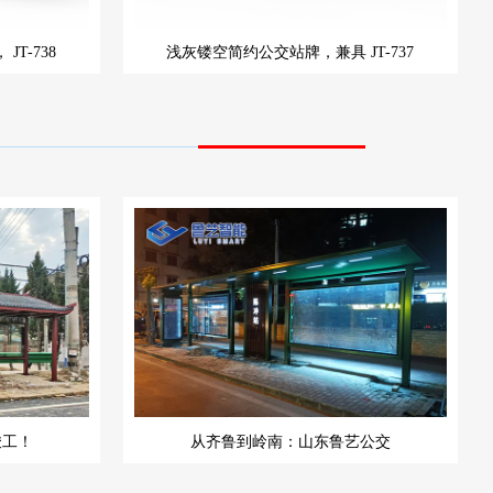
，
JT-738
浅灰镂空简约公交站牌，兼具
JT-737
竣工！
从齐鲁到岭南：山东鲁艺公交