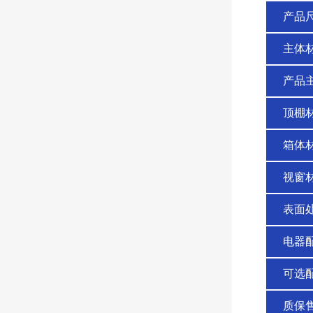
产品
主体
产品
顶棚
箱体
视窗
表面
电器
可选
质保