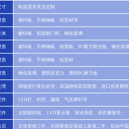
尺寸
根据需求灵活定制
材质
镀锌板、不锈钢板、铝型材等
主体
镀锌板、铝型材门框、钢化玻璃
材质
镀锌板、不锈钢板、铝塑板、PC耐力阳光板、钢化玻
材质
镀锌板、不锈钢板、铝型材
材质
钢化玻璃、透明亚克力、透明PC耐力板
处理
焊缝进行美化处理，高温静电双层喷塑，进口优质塑粉
配件
LED灯、时控、漏保、气压撑杆等
配件
太阳能供电 、LED显示屏、滚动系统、语音播报等；
售后
主体质保三年，在国家规定基础上延保二年，且由中国