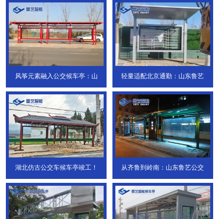
风筝元素融入公交候车亭：山
轻量适配北京通勤：山东鲁艺
湖北仿古公交车候车亭竣工！
从齐鲁到岭南：山东鲁艺公交