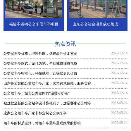
福建不锈钢公交车候车亭项目
山东公交站台项目成功落成，
热点资讯
2025-12-14
公交候车亭价格：理性拆解，选择高性价比方案
2025-12-14
公交候车亭款式：设计为笔，勾勒城市独特气质
2025-12-14
公交候车亭智能化：科技赋能，让等候更具价值
2025-12-14
山东鲁艺智能公交候车亭厂家：实力铸就信赖，服务贯穿全
程
2025-12-14
公交候车亭：城市公共空间的“温暖守护者”
2025-05-24
被这款全新的公交站亭设计惊艳到了，这是哪家公交站亭生
产厂家生
2025-05-24
这家公交候车亭厂家非标定制公交候车亭
2025-05-24
候车亭的材质选择，对候车亭最终呈现效果的影响