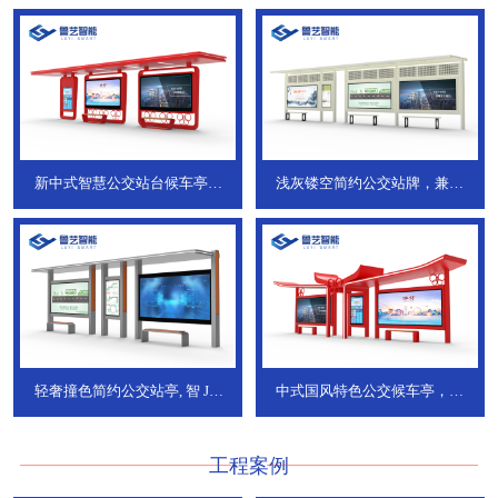
新中式智慧公交站台候车亭，
浅灰镂空简约公交站牌，兼具
JT-738
JT-737
轻奢撞色简约公交站亭, 智
JT-
中式国风特色公交候车亭，承
736
DT-773
工程案例