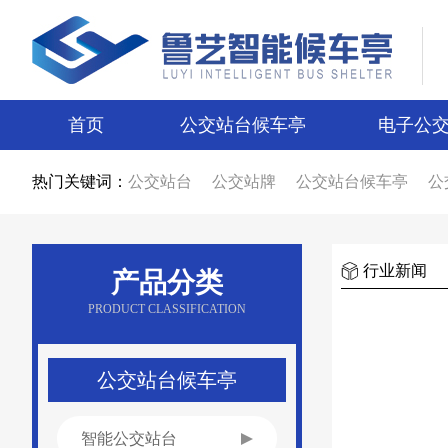
首页
公交站台候车亭
电子公
热门关键词：
公交站台
公交站牌
公交站台候车亭
公
公交站台候车亭生产厂家
公交站台制作厂
智能候车亭
智能电子站牌
电子站牌
候
电子站牌厂家
公交站台厂家
候车亭制作
候车亭图片
电子站牌图片
宿迁候车亭
行业新闻
产品分类
宿迁电子站牌
候车亭设计
电子站牌设计
新款候车亭
新款电子站牌
新型公交候车
PRODUCT CLASSIFICATION
候车亭广告
公交站台广告
候车亭报价
公交站台报价
不锈钢候车亭
仿古候车亭
乡镇候车亭
公交站亭厂家
公交站候车亭
公交站台候车亭
智能公交站台