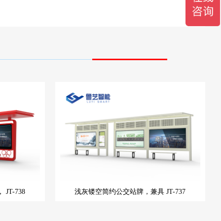
，
JT-738
浅灰镂空简约公交站牌，兼具
JT-737