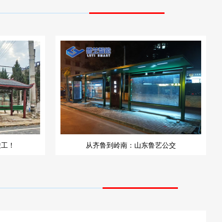
竣工！
从齐鲁到岭南：山东鲁艺公交