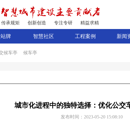
传承规矩
创新创造
专注专研
精益求精
交站牌
智慧社区
工程案例
新闻
交候车亭
候车亭
家
公交站亭
车亭厂家
电子站牌制作
宿迁公交站台
公交站台设计
亭
新型候车亭
电子站牌报价
制作候车亭
城市化进程中的独特选择：优化公交
发布时间：2023-05-20 15:08:10