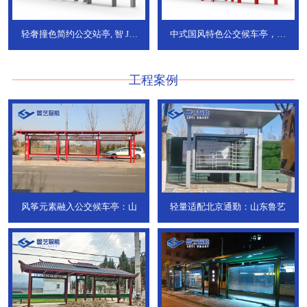
轻奢撞色简约公交站亭, 智
JT-
中式国风特色公交候车亭，承
736
DT-773
工程案例
风筝元素融入公交候车亭：山
轻量适配北京通勤：山东鲁艺