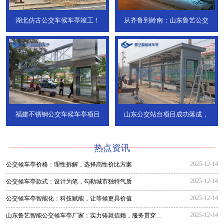
湖北仿古公交车候车亭竣工！
从齐鲁到岭南：山东鲁艺公交
福建不锈钢公交车候车亭项目
山东公交站台项目成功落成，
热点资讯
2025-12-14
公交候车亭价格：理性拆解，选择高性价比方案
2025-12-14
公交候车亭款式：设计为笔，勾勒城市独特气质
2025-12-14
公交候车亭智能化：科技赋能，让等候更具价值
2025-12-14
山东鲁艺智能公交候车亭厂家：实力铸就信赖，服务贯穿全
程