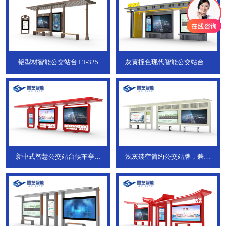
铝型材智能公交站台
LT-325
灰黄撞色现代智能公交站台，
ZT-190
新中式智慧公交站台候车亭，
浅灰镂空简约公交站牌，兼具
JT-738
JT-737