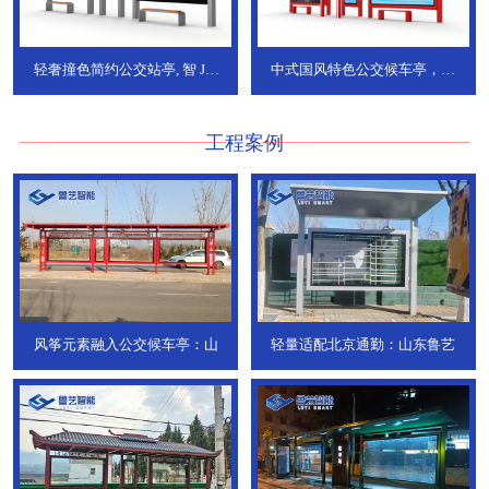
轻奢撞色简约公交站亭, 智
JT-
中式国风特色公交候车亭，承
736
DT-773
工程案例
风筝元素融入公交候车亭：山
轻量适配北京通勤：山东鲁艺