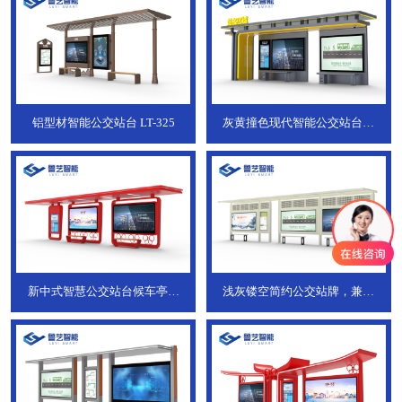
铝型材智能公交站台
LT-325
灰黄撞色现代智能公交站台，
ZT-190
新中式智慧公交站台候车亭，
浅灰镂空简约公交站牌，兼具
JT-738
JT-737