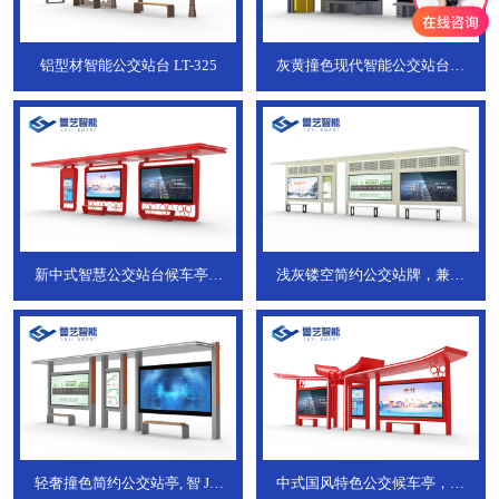
铝型材智能公交站台
LT-325
灰黄撞色现代智能公交站台，
ZT-190
新中式智慧公交站台候车亭，
浅灰镂空简约公交站牌，兼具
JT-738
JT-737
轻奢撞色简约公交站亭, 智
JT-
中式国风特色公交候车亭，承