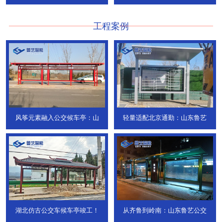
736
DT-773
工程案例
风筝元素融入公交候车亭：山
轻量适配北京通勤：山东鲁艺
湖北仿古公交车候车亭竣工！
从齐鲁到岭南：山东鲁艺公交