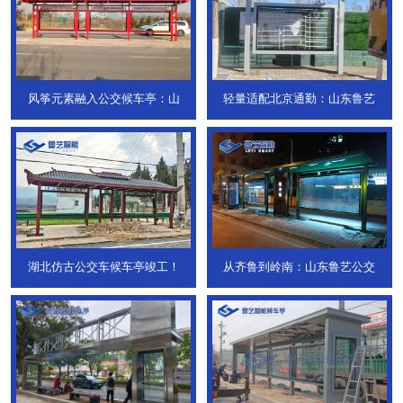
风筝元素融入公交候车亭：山
轻量适配北京通勤：山东鲁艺
湖北仿古公交车候车亭竣工！
从齐鲁到岭南：山东鲁艺公交