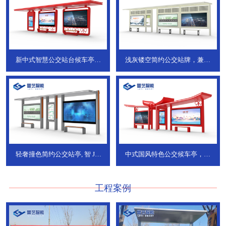
新中式智慧公交站台候车亭，
浅灰镂空简约公交站牌，兼具
JT-738
JT-737
轻奢撞色简约公交站亭, 智
JT-
中式国风特色公交候车亭，承
736
DT-773
工程案例