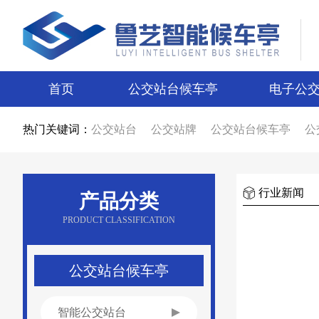
首页
公交站台候车亭
电子公
热门关键词：
公交站台
公交站牌
公交站台候车亭
公
公交站台候车亭生产厂家
公交站台制作厂
智能候车亭
智能电子站牌
电子站牌
候
电子站牌厂家
公交站台厂家
候车亭制作
候车亭图片
电子站牌图片
宿迁候车亭
行业新闻
产品分类
宿迁电子站牌
候车亭设计
电子站牌设计
新款候车亭
新款电子站牌
新型公交候车
PRODUCT CLASSIFICATION
候车亭广告
公交站台广告
候车亭报价
公交站台报价
不锈钢候车亭
仿古候车亭
乡镇候车亭
公交站亭厂家
公交站候车亭
公交站台候车亭
智能公交站台