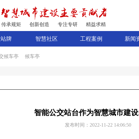
传承规矩
创新创造
专注专研
精益求精
交站牌
智慧社区
工程案例
新闻
交候车亭
候车亭
家
公交站亭
车亭厂家
电子站牌制作
宿迁公交站台
公交站台设计
亭
新型候车亭
电子站牌报价
制作候车亭
智能公交站台作为智慧城市建设
发布时间：2022-11-22 14:06:50