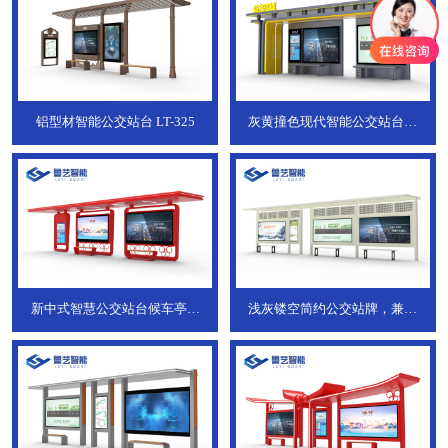
铝型材智能公交站台
LT-325
灰黄撞色现代智能公交站台，
ZT-190
新中式智慧公交站台候车亭，
浅灰镂空简约公交站牌，兼具
JT-738
JT-737