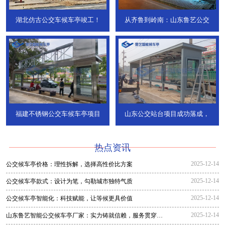
湖北仿古公交车候车亭竣工！
从齐鲁到岭南：山东鲁艺公交
福建不锈钢公交车候车亭项目
山东公交站台项目成功落成，
热点资讯
2025-12-14
公交候车亭价格：理性拆解，选择高性价比方案
2025-12-14
公交候车亭款式：设计为笔，勾勒城市独特气质
2025-12-14
公交候车亭智能化：科技赋能，让等候更具价值
2025-12-14
山东鲁艺智能公交候车亭厂家：实力铸就信赖，服务贯穿全
程