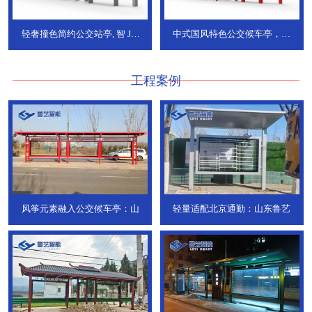
轻奢撞色简约公交站亭, 智
JT-
中式国风特色公交候车亭，承
736
DT-773
工程案例
风筝元素融入公交候车亭：山
轻量适配北京通勤：山东鲁艺