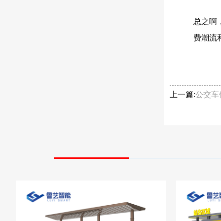
总之啊
费潮流
上一篇:
公交车