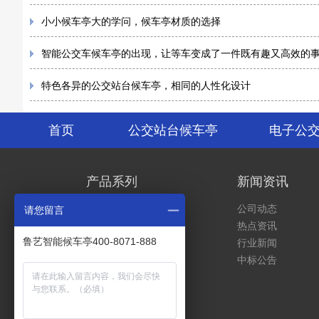
小小候车亭大的学问，候车亭材质的选择
智能公交车候车亭的出现，让等车变成了一件既有趣又高效的
特色各异的公交站台候车亭，相同的人性化设计
首页
公交站台候车亭
电子公
产品系列
新闻资讯
公交站台候车亭
公司动态
请您留言
电子公交站牌
热点资讯
鲁艺智能候车亭400-8071-888
社区电动车充电棚
行业新闻
出租车招停站牌
中标公告
实景展示