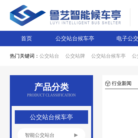
首页
公交站台候车亭
电子公
热门关键词：
公交站台
公交站牌
公交站台候车亭
公
公交站台候车亭生产厂家
公交站台制作厂
智能候车亭
智能电子站牌
电子站牌
候
电子站牌厂家
公交站台厂家
候车亭制作
候车亭图片
电子站牌图片
宿迁候车亭
行业新闻
产品分类
宿迁电子站牌
候车亭设计
电子站牌设计
新款候车亭
新款电子站牌
新型公交候车
PRODUCT CLASSIFICATION
候车亭广告
公交站台广告
候车亭报价
公交站台报价
不锈钢候车亭
仿古候车亭
乡镇候车亭
公交站亭厂家
公交站候车亭
公交站台候车亭
智能公交站台