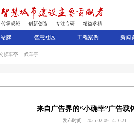
传承规矩
创新创造
专注专研
精益求精
交站牌
智慧社区
工程案例
新闻
交候车亭
候车亭
家
公交站亭
车亭厂家
电子站牌制作
宿迁公交站台
公交站台设计
亭
新型候车亭
电子站牌报价
制作候车亭
来自广告界的“小确幸”广告载
发布时间：2025-02-09 14:16:21